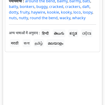
पर्यायवाची :
around the bend
,
balmy
,
barmy
,
bats
,
batty
,
bonkers
,
buggy
,
cracked
,
crackers
,
daft
,
dotty
,
fruity
,
haywire
,
kookie
,
kooky
,
loco
,
loopy
,
nuts
,
nutty
,
round the bend
,
wacky
,
whacky
अन्य भाषाओं में अनुवाद :
हिन्दी
తెలుగు
ಕನ್ನಡ
ଓଡ଼ିଆ
मराठी
বাংলা
தமிழ்
മലയാളം