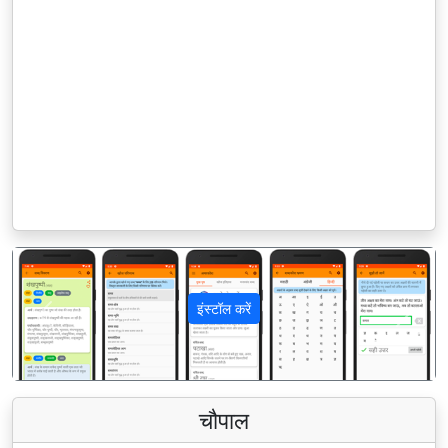
इंस्टॉल करें
पिछला
अगला
चौपाल