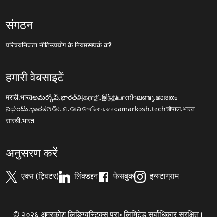
संगठन
परिचय
निजता नीति
उपयोग के नियम
सम्पर्क करें
हमारी वेबसाइटें
मराठी.भारत
అమర్కోష్.భారత్
அகராதி.இந்தியா
നിഘണ്ടു.ഭാരതം
ನಿಘಂಟು.ಭಾರತ
ଅଭିଧାନ.ଭାରତ
অভিধান.ভারত
amarkosh.tech
चौपाल.भारत
सारथी.भारत
अनुसरण करें
एक्स (ट्विटर)
लिंक्डइन
फेसबुक
इन्स्टाग्राम
© २०२६ अमरकोश लिङ्ग्विस्टिक्स प्रा॰ लिमिटेड सर्वाधिकार सुरक्षित।