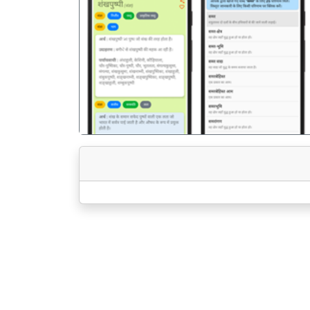
पिछला