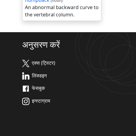
humpback
(noun)
An abnormal backward curve to
the vertebral column.
अनुसरण करें
एक्स (ट्विटर)
लिंक्डइन
फेसबुक
इन्स्टाग्राम