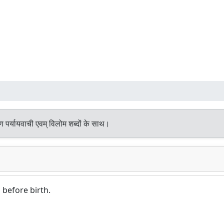
 पर्यायवाची एवम् विलोम शब्दों के साथ।
 before birth.