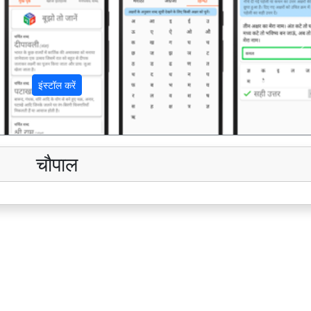
अ
इंस्टॉल करें
चौपाल