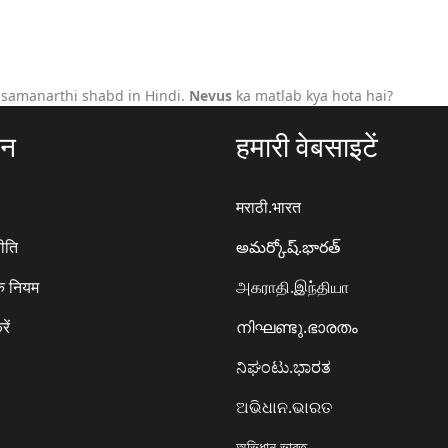
 samanarthi shabd in Hindi.
Nevus
ka matlab kya hota hai?
ठन
हमारी वेबसाइटें
मराठी.भारत
ीति
అమర్కోష్.భారత్
े नियम
அகராதி.இந்தியா
रें
നിഘണ്ടു.ഭാരതം
ನಿಘಂಟು.ಭಾರತ
ଅଭିଧାନ.ଭାରତ
অভিধান.ভারত