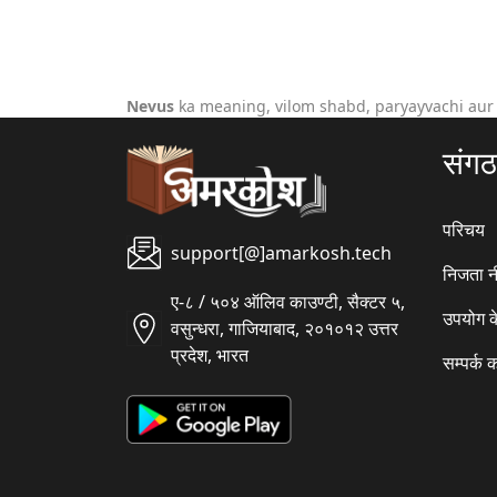
Nevus
ka meaning, vilom shabd, paryayvachi aur
संग
परिचय
support[@]amarkosh.tech
निजता न
ए-८ / ५०४ ऑलिव काउण्टी, सैक्टर ५,
उपयोग क
वसुन्धरा, गाजियाबाद, २०१०१२ उत्तर
प्रदेश, भारत
सम्पर्क क