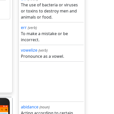
The use of bacteria or viruses
or toxins to destroy men and
animals or food.
err
(verb)
To make a mistake or be
incorrect.
vowelize
(verb)
Pronounce as a vowel.
abidance
(noun)
Acting according to certain