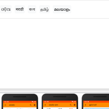
ଓଡ଼ିଆ
मराठी
বাংলা
தமிழ்
മലയാളം