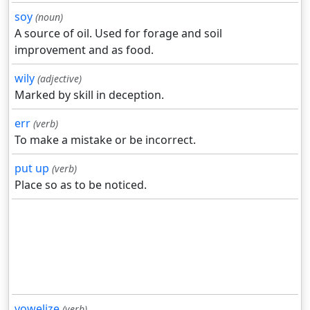
soy
(noun)
A source of oil. Used for forage and soil
improvement and as food.
wily
(adjective)
Marked by skill in deception.
err
(verb)
To make a mistake or be incorrect.
put up
(verb)
Place so as to be noticed.
vowelize
(verb)