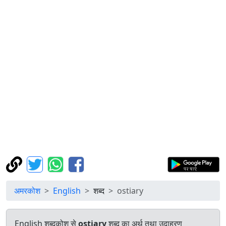
अमरकोश
English
शब्द
ostiary
English शब्दकोश से
ostiary
शब्द का अर्थ तथा उदाहरण