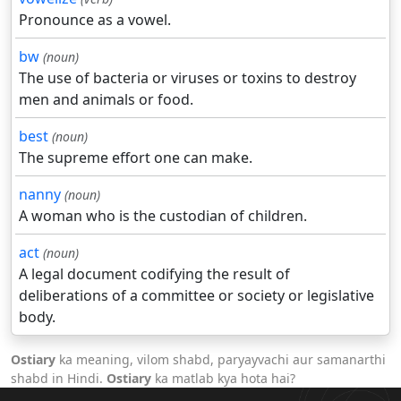
Pronounce as a vowel.
bw
(noun)
The use of bacteria or viruses or toxins to destroy
men and animals or food.
best
(noun)
The supreme effort one can make.
nanny
(noun)
A woman who is the custodian of children.
act
(noun)
A legal document codifying the result of
deliberations of a committee or society or legislative
body.
Ostiary
ka meaning, vilom shabd, paryayvachi aur samanarthi
shabd in Hindi.
Ostiary
ka matlab kya hota hai?