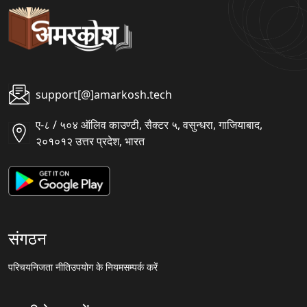
support[@]amarkosh.tech
ए-८ / ५०४ ऑलिव काउण्टी, सैक्टर ५, वसुन्धरा, गाजियाबाद,
२०१०१२ उत्तर प्रदेश, भारत
संगठन
परिचय
निजता नीति
उपयोग के नियम
सम्पर्क करें