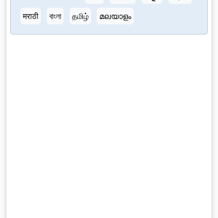
मराठी
বাংলা
தமிழ்
മലയാളം