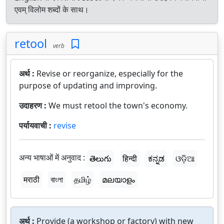
एवम् विलोम शब्दों के साथ।
retool
verb
अर्थ :
Revise or reorganize, especially for the
purpose of updating and improving.
उदाहरण :
We must retool the town's economy.
पर्यायवाची :
revise
अन्य भाषाओं में अनुवाद :
తెలుగు
हिन्दी
ಕನ್ನಡ
ଓଡ଼ିଆ
मराठी
বাংলা
தமிழ்
മലയാളം
अर्थ :
Provide (a workshop or factory) with new