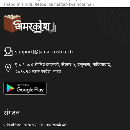
shabd in Hindi.
Retool
ka matlab kya hota hai?
support[@]amarkosh.tech
ए-८ / ५०४ ऑलिव काउण्टी, सैक्टर ५, वसुन्धरा, गाजियाबाद,
२०१०१२ उत्तर प्रदेश, भारत
संगठन
परिचय
निजता नीति
उपयोग के नियम
सम्पर्क करें