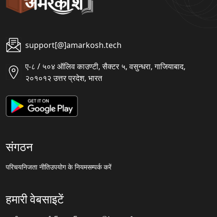
support[@]amarkosh.tech
ए-८ / ५०४ ऑलिव काउण्टी, सैक्टर ५, वसुन्धरा, गाजियाबाद,
२०१०१२ उत्तर प्रदेश, भारत
संगठन
परिचय
निजता नीति
उपयोग के नियम
सम्पर्क करें
हमारी वेबसाइटें