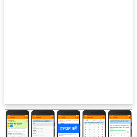
इंस्टॉल करें
पिछला
अगला