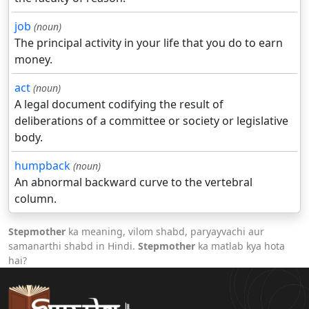
job
(noun)
The principal activity in your life that you do to earn
money.
act
(noun)
A legal document codifying the result of
deliberations of a committee or society or legislative
body.
humpback
(noun)
An abnormal backward curve to the vertebral
column.
Stepmother
ka meaning, vilom shabd, paryayvachi aur
samanarthi shabd in Hindi.
Stepmother
ka matlab kya hota
hai?