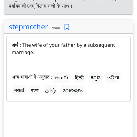
पर्यायवाची एवम् विलोम शब्दों के साथ।
stepmother
noun
अर्थ :
The wife of your father by a subsequent
marriage.
अन्य भाषाओं में अनुवाद :
తెలుగు
हिन्दी
ಕನ್ನಡ
ଓଡ଼ିଆ
मराठी
বাংলা
தமிழ்
മലയാളം