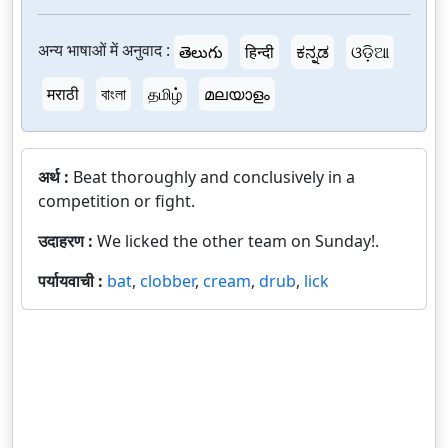
अन्य भाषाओं में अनुवाद :
తెలుగు
हिन्दी
ಕನ್ನಡ
ଓଡ଼ିଆ
मराठी
বাংলা
தமிழ்
മലയാളം
अर्थ :
Beat thoroughly and conclusively in a
competition or fight.
उदाहरण :
We licked the other team on Sunday!.
पर्यायवाची :
bat
,
clobber
,
cream
,
drub
,
lick