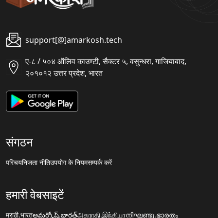
support[@]amarkosh.tech
ए-८ / ५०४ ऑलिव काउण्टी, सैक्टर ५, वसुन्धरा, गाजियाबाद,
२०१०१२ उत्तर प्रदेश, भारत
संगठन
परिचय
निजता नीति
उपयोग के नियम
सम्पर्क करें
हमारी वेबसाइटें
मराठी.भारत
అమర్కోష్.భారత్
அகராதி.இந்தியா
നിഘണ്ടു.ഭാരതം