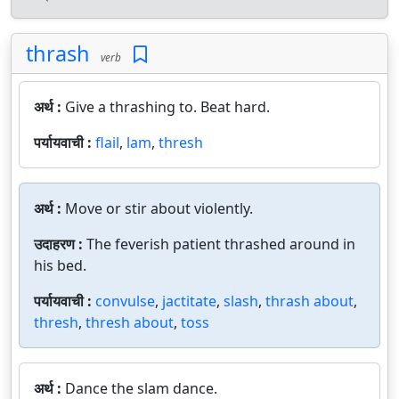
thrash
verb
अर्थ :
Give a thrashing to. Beat hard.
पर्यायवाची :
flail
,
lam
,
thresh
अर्थ :
Move or stir about violently.
उदाहरण :
The feverish patient thrashed around in
his bed.
पर्यायवाची :
convulse
,
jactitate
,
slash
,
thrash about
,
thresh
,
thresh about
,
toss
अर्थ :
Dance the slam dance.