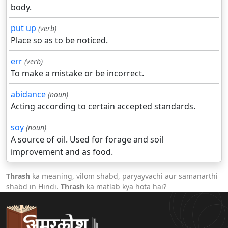
body.
put up
(verb)
Place so as to be noticed.
err
(verb)
To make a mistake or be incorrect.
abidance
(noun)
Acting according to certain accepted standards.
soy
(noun)
A source of oil. Used for forage and soil
improvement and as food.
Thrash
ka meaning, vilom shabd, paryayvachi aur samanarthi
shabd in Hindi.
Thrash
ka matlab kya hota hai?