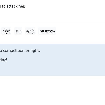
to attack her.
ಕನ್ನಡ
বাংলা
தமிழ்
മലയാളം
a competition or fight.
day!.