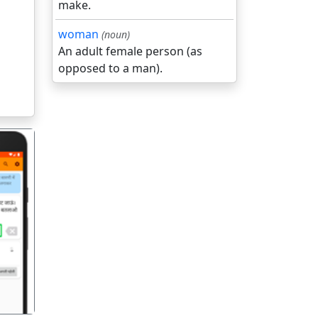
make.
woman
(noun)
An adult female person (as
opposed to a man).
गला