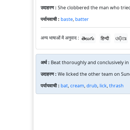
उदाहरण :
She clobbered the man who tried 
पर्यायवाची :
baste
,
batter
अन्य भाषाओं में अनुवाद :
తెలుగు
हिन्दी
ଓଡ଼ିଆ
अर्थ :
Beat thoroughly and conclusively in 
उदाहरण :
We licked the other team on Sun
पर्यायवाची :
bat
,
cream
,
drub
,
lick
,
thrash