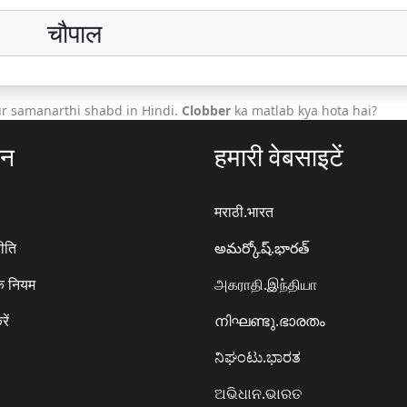
चौपाल
r samanarthi shabd in Hindi.
Clobber
ka matlab kya hota hai?
ठन
हमारी वेबसाइटें
मराठी.भारत
ीति
అమర్కోష్.భారత్
े नियम
அகராதி.இந்தியா
रें
നിഘണ്ടു.ഭാരതം
ನಿಘಂಟು.ಭಾರತ
ଅଭିଧାନ.ଭାରତ