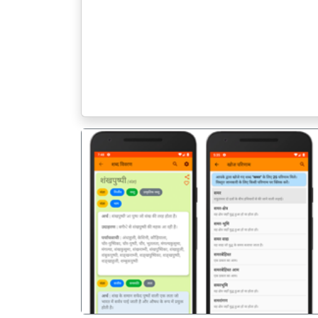
पिछला