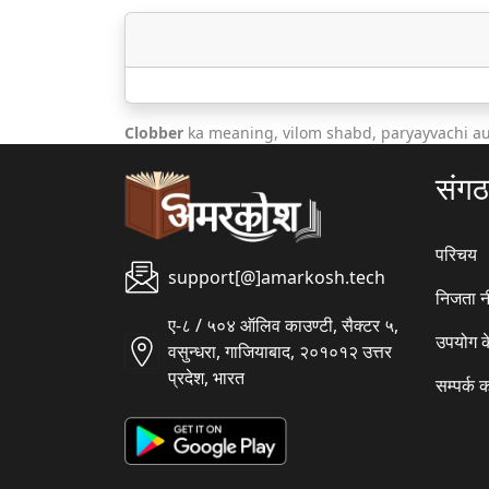
Clobber
ka meaning, vilom shabd, paryayvachi au
संग
परिचय
support[@]amarkosh.tech
निजता न
ए-८ / ५०४ ऑलिव काउण्टी, सैक्टर ५,
उपयोग क
वसुन्धरा, गाजियाबाद, २०१०१२ उत्तर
प्रदेश, भारत
सम्पर्क क