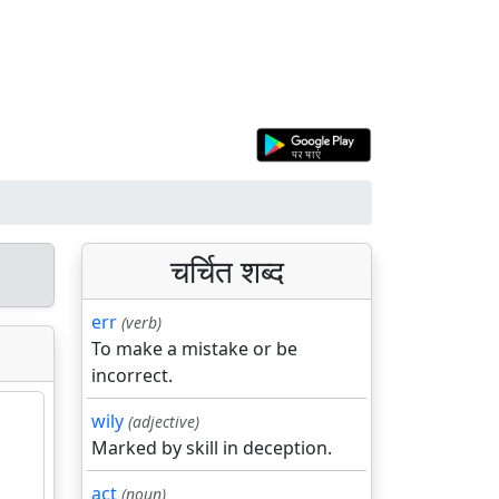
चर्चित शब्द
err
(verb)
To make a mistake or be
incorrect.
wily
(adjective)
Marked by skill in deception.
act
(noun)