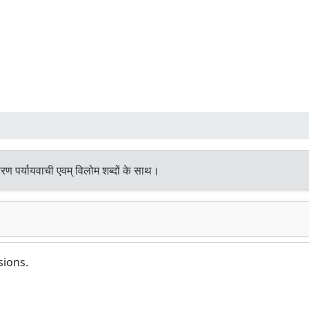
रण पर्यायवाची एवम् विलोम शब्दों के साथ।
sions.