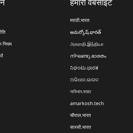
ठन
हमारी वेबसाइटें
मराठी.भारत
ीति
అమర్కోష్.భారత్
े नियम
அகராதி.இந்தியா
रें
നിഘണ്ടു.ഭാരതം
ನಿಘಂಟು.ಭಾರತ
ଅଭିଧାନ.ଭାରତ
অভিধান.ভারত
amarkosh.tech
चौपाल.भारत
सारथी.भारत