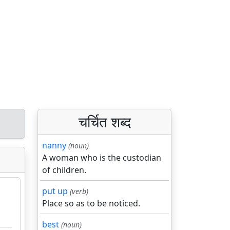
चर्चित शब्द
nanny
(noun)
A woman who is the custodian
of children.
put up
(verb)
Place so as to be noticed.
best
(noun)