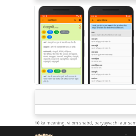
पिछला
10
ka meaning, vilom shabd, paryayvachi aur sam