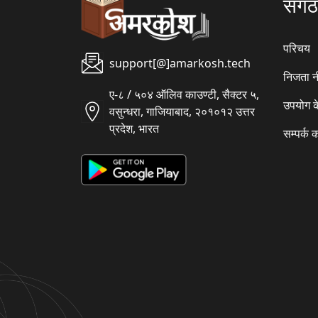
संग
परिचय
support[@]amarkosh.tech
निजता न
ए-८ / ५०४ ऑलिव काउण्टी, सैक्टर ५,
उपयोग क
वसुन्धरा, गाजियाबाद, २०१०१२ उत्तर
प्रदेश, भारत
सम्पर्क क