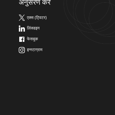
अनुसरण करें
एक्स (ट्विटर)
लिंक्डइन
फेसबुक
इन्स्टाग्राम