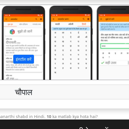
अ
इंस्टॉल करें
चौपाल
anarthi shabd in Hindi.
10
ka matlab kya hota hai?