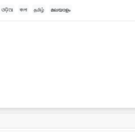
ଓଡ଼ିଆ
বাংলা
தமிழ்
മലയാളം