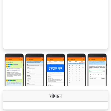
इंस्टॉल करें
पिछला
अगला
चौपाल