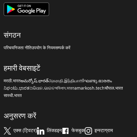
संगठन
परिचय
निजता नीति
उपयोग के नियम
सम्पर्क करें
हमारी वेबसाइटें
मराठी.भारत
అమర్కోష్.భారత్
அகராதி.இந்தியா
നിഘണ്ടു.ഭാരതം
ನಿಘಂಟು.ಭಾರತ
ଅଭିଧାନ.ଭାରତ
অভিধান.ভারত
amarkosh.tech
चौपाल.भारत
सारथी.भारत
अनुसरण करें
एक्स (ट्विटर)
लिंक्डइन
फेसबुक
इन्स्टाग्राम