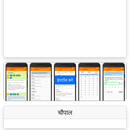
इंस्टॉल करें
पिछला
अगला
चौपाल