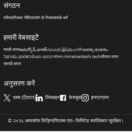
संगठन
परिचय
निजता नीति
उपयोग के नियम
सम्पर्क करें
हमारी वेबसाइटें
मराठी.भारत
అమర్కోష్.భారత్
அகராதி.இந்தியா
നിഘണ്ടു.ഭാരതം
ನಿಘಂಟು.ಭಾರತ
ଅଭିଧାନ.ଭାରତ
অভিধান.ভারত
amarkosh.tech
चौपाल.भारत
सारथी.भारत
अनुसरण करें
एक्स (ट्विटर)
लिंक्डइन
फेसबुक
इन्स्टाग्राम
© २०२६ अमरकोश लिङ्ग्विस्टिक्स प्रा॰ लिमिटेड सर्वाधिकार सुरक्षित।