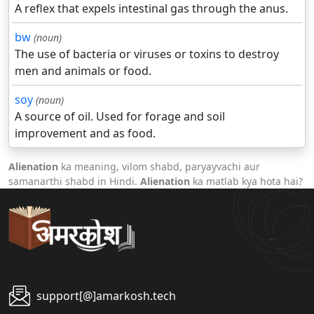
A reflex that expels intestinal gas through the anus.
bw
(noun)
The use of bacteria or viruses or toxins to destroy
men and animals or food.
soy
(noun)
A source of oil. Used for forage and soil
improvement and as food.
Alienation
ka meaning, vilom shabd, paryayvachi aur
samanarthi shabd in Hindi.
Alienation
ka matlab kya hota hai?
support[@]amarkosh.tech