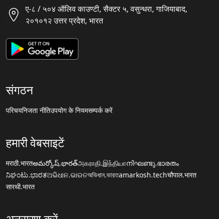
ए-८ / ५०४ ऑलिव काउण्टी, सैक्टर ५, वसुन्धरा, गाजियाबाद,
२०१०१२ उत्तर प्रदेश, भारत
संगठन
परिचय
निजता नीति
उपयोग के नियम
सम्पर्क करें
हमारी वेबसाइटें
मराठी.भारत
అమర్కోష్.భారత్
அகராதி.இந்தியா
നിഘണ്ടു.ഭാരതം
ನಿಘಂಟು.ಭಾರತ
ଅଭିଧାନ.ଭାରତ
অভিধান.ভারত
amarkosh.tech
चौपाल.भारत
सारथी.भारत
अनुसरण करें