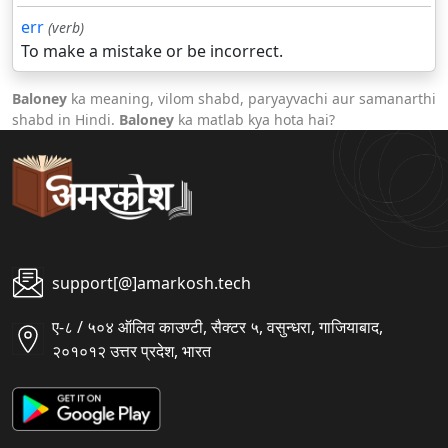
err
(verb)
To make a mistake or be incorrect.
Baloney
ka meaning, vilom shabd, paryayvachi aur samanarthi
shabd in Hindi.
Baloney
ka matlab kya hota hai?
support[@]amarkosh.tech
ए-८ / ५०४ ऑलिव काउण्टी, सैक्टर ५, वसुन्धरा, गाजियाबाद,
२०१०१२ उत्तर प्रदेश, भारत