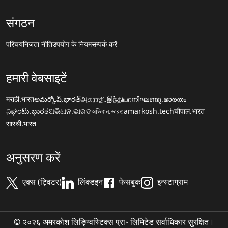
संगठन
परिचय
निजता नीति
उपयोग के नियम
सम्पर्क करें
हमारी वेबसाइटें
मराठी.भारत
అమర్కోష్.భారత్
அகராதி.இந்தியா
നിഘണ്ടു.ഭാരതം
ನಿಘಂಟು.ಭಾರತ
ଅଭିଧାନ.ଭାରତ
অভিধান.ভারত
amarkosh.tech
चौपाल.भारत
सारथी.भारत
अनुसरण करें
एक्स (ट्विटर)
लिंक्डइन
फेसबुक
इन्स्टाग्राम
© २०२६ अमरकोश लिङ्ग्विस्टिक्स प्रा॰ लिमिटेड सर्वाधिकार सुरक्षित।