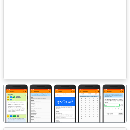
इंस्टॉल करें
पिछला
अगला