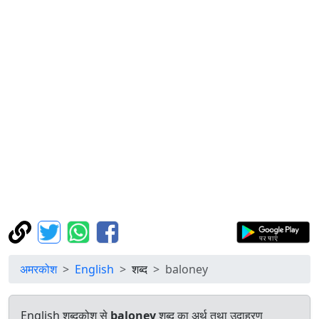
अमरकोश
English
शब्द
baloney
English शब्दकोश से
baloney
शब्द का अर्थ तथा उदाहरण