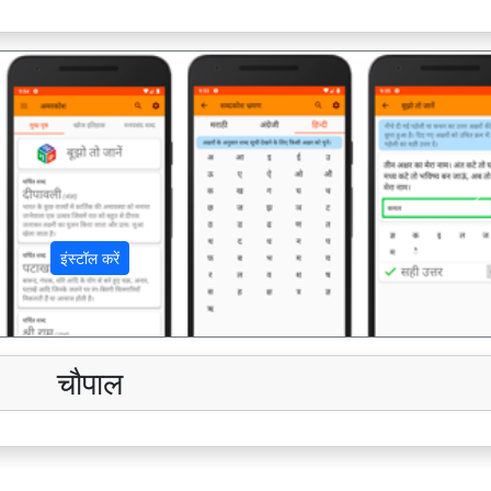
अ
इंस्टॉल करें
चौपाल