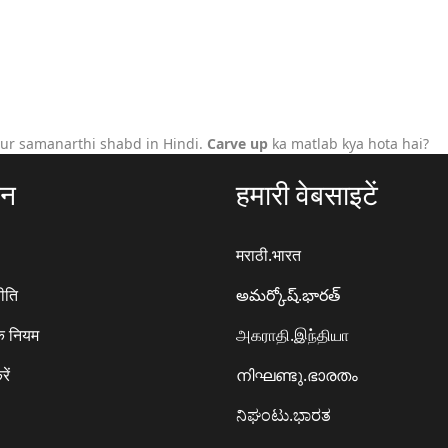
ur samanarthi shabd in Hindi.
Carve up
ka matlab kya hota hai?
ठन
हमारी वेबसाइटें
मराठी.भारत
ीति
అమర్కోష్.భారత్
े नियम
அகராதி.இந்தியா
रें
നിഘണ്ടു.ഭാരതം
ನಿಘಂಟು.ಭಾರತ