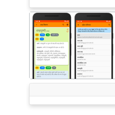
पिछला