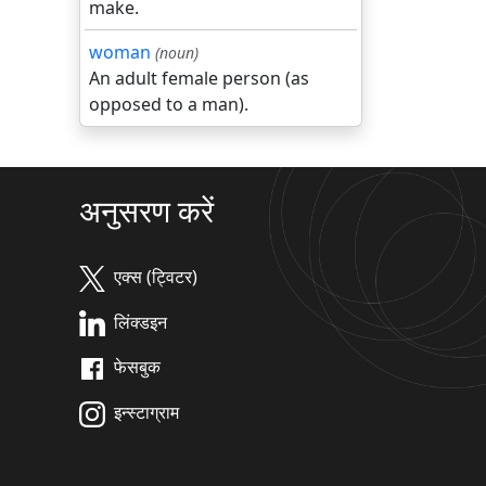
make.
woman
(noun)
An adult female person (as
opposed to a man).
अनुसरण करें
एक्स (ट्विटर)
लिंक्डइन
फेसबुक
इन्स्टाग्राम