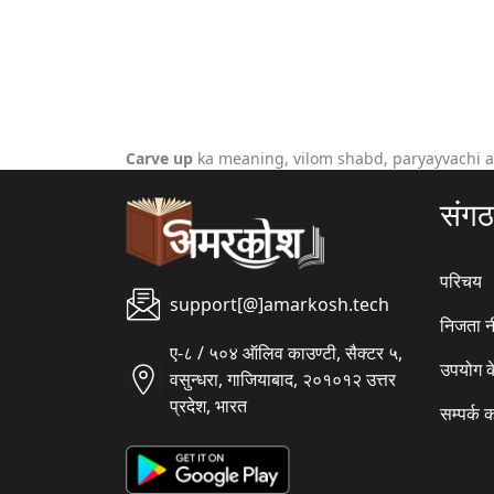
Carve up
ka meaning, vilom shabd, paryayvachi a
संग
परिचय
support[@]amarkosh.tech
निजता न
ए-८ / ५०४ ऑलिव काउण्टी, सैक्टर ५,
उपयोग क
वसुन्धरा, गाजियाबाद, २०१०१२ उत्तर
प्रदेश, भारत
सम्पर्क क