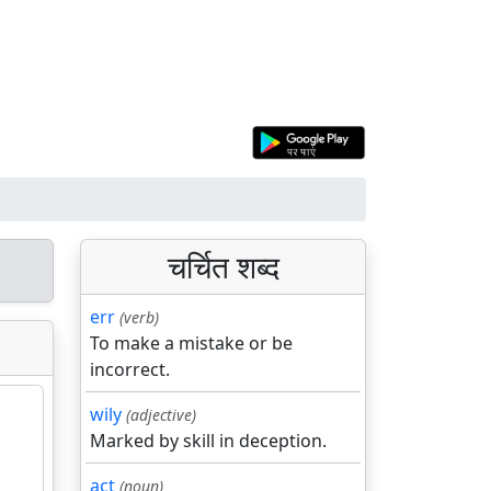
चर्चित शब्द
err
(verb)
To make a mistake or be
incorrect.
wily
(adjective)
Marked by skill in deception.
act
(noun)