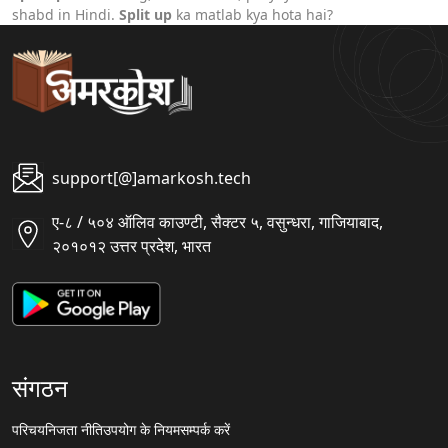
shabd in Hindi.
Split up
ka matlab kya hota hai?
support[@]amarkosh.tech
ए-८ / ५०४ ऑलिव काउण्टी, सैक्टर ५, वसुन्धरा, गाजियाबाद,
२०१०१२ उत्तर प्रदेश, भारत
संगठन
परिचय
निजता नीति
उपयोग के नियम
सम्पर्क करें