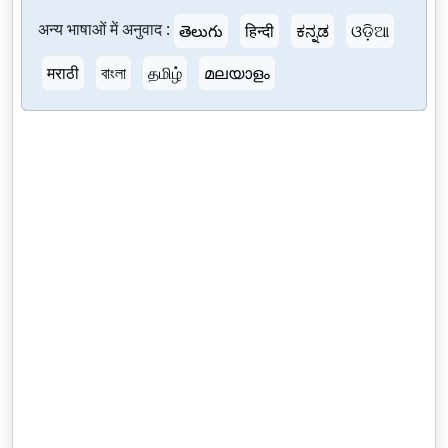
अन्य भाषाओं में अनुवाद :
తెలుగు
हिन्दी
ಕನ್ನಡ
ଓଡ଼ିଆ
मराठी
বাংলা
தமிழ்
മലയാളം