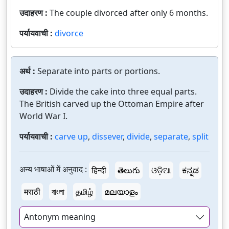
उदाहरण :
The couple divorced after only 6 months.
पर्यायवाची :
divorce
अर्थ :
Separate into parts or portions.
उदाहरण :
Divide the cake into three equal parts.
The British carved up the Ottoman Empire after
World War I.
पर्यायवाची :
carve up
,
dissever
,
divide
,
separate
,
split
अन्य भाषाओं में अनुवाद :
हिन्दी
తెలుగు
ଓଡ଼ିଆ
ಕನ್ನಡ
मराठी
বাংলা
தமிழ்
മലയാളം
Antonym meaning