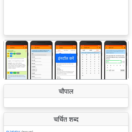
इंस्टॉल करें
पिछला
अगला
चौपाल
चर्चित शब्द
nanny
(noun)