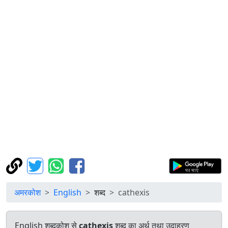
अमरकोश
English
शब्द
cathexis
English शब्दकोश से
cathexis
शब्द का अर्थ तथा उदाहरण