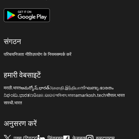
संगठन
परिचय
निजता नीति
उपयोग के नियम
सम्पर्क करें
हमारी वेबसाइटें
मराठी.भारत
అమర్కోష్.భారత్
அகராதி.இந்தியா
നിഘണ്ടു.ഭാരതം
ನಿಘಂಟು.ಭಾರತ
ଅଭିଧାନ.ଭାରତ
অভিধান.ভারত
amarkosh.tech
चौपाल.भारत
सारथी.भारत
अनुसरण करें
एक्स (ट्विटर)
लिंक्डइन
फेसबुक
इन्स्टाग्राम