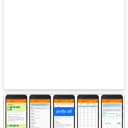
इंस्टॉल करें
पिछला
अगला