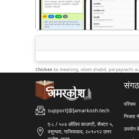
Chicken
ka meaning, vilom shabd, paryayvachi a
संग
परिचय
support[@]amarkosh.tech
निजता न
ए-८ / ५०४ ऑलिव काउण्टी, सैक्टर ५,
उपयोग क
वसुन्धरा, गाजियाबाद, २०१०१२ उत्तर
प्रदेश, भारत