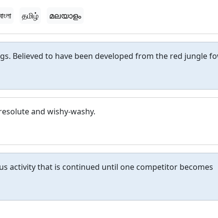
বাংলা
தமிழ்
മലയാളം
ggs. Believed to have been developed from the red jungle fo
rresolute and wishy-washy.
s activity that is continued until one competitor becomes