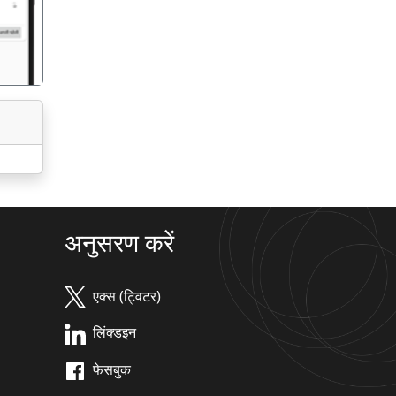
अनुसरण करें
एक्स (ट्विटर)
लिंक्डइन
फेसबुक