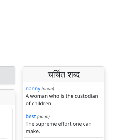
चर्चित शब्द
nanny
(noun)
A woman who is the custodian
of children.
best
(noun)
The supreme effort one can
make.