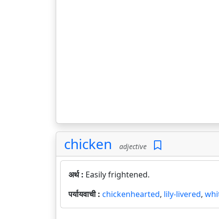
chicken
adjective
अर्थ :
Easily frightened.
पर्यायवाची :
chickenhearted
,
lily-livered
,
whi