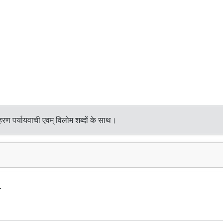
रण पर्यायवाची एवम् विलोम शब्दों के साथ।
.