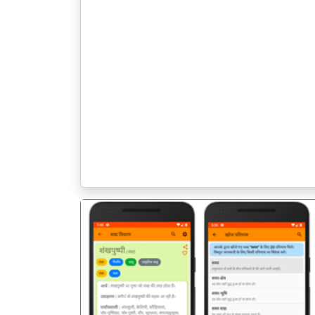
पिछला