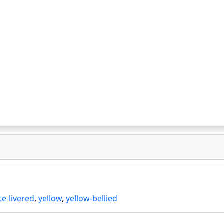
te-livered
,
yellow
,
yellow-bellied