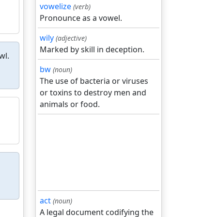
vowelize
(verb)
Pronounce as a vowel.
wily
(adjective)
Marked by skill in deception.
wl.
bw
(noun)
The use of bacteria or viruses
or toxins to destroy men and
animals or food.
act
(noun)
A legal document codifying the