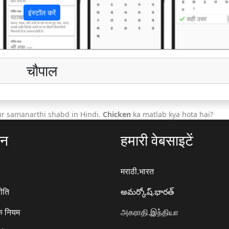
इंस्टॉल करें
चौपाल
ur samanarthi shabd in Hindi.
Chicken
ka matlab kya hota hai?
ठन
हमारी वेबसाइटें
मराठी.भारत
ीति
అమర్కోష్.భారత్
े नियम
அகராதி.இந்தியா