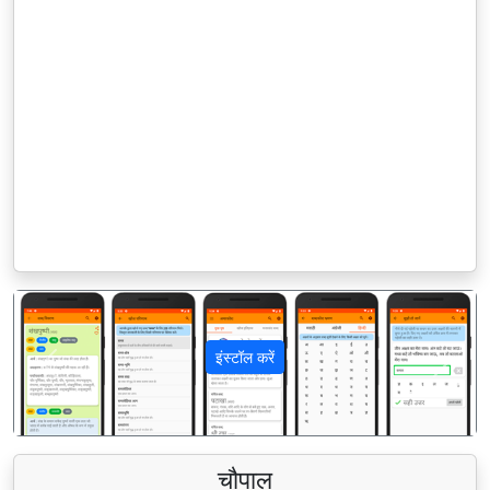
इंस्टॉल करें
पिछला
अगला
चौपाल