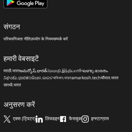
संगठन
परिचय
निजता नीति
उपयोग के नियम
सम्पर्क करें
हमारी वेबसाइटें
मराठी.भारत
అమర్కోష్.భారత్
அகராதி.இந்தியா
നിഘണ്ടു.ഭാരതം
ನಿಘಂಟು.ಭಾರತ
ଅଭିଧାନ.ଭାରତ
অভিধান.ভারত
amarkosh.tech
चौपाल.भारत
सारथी.भारत
अनुसरण करें
एक्स (ट्विटर)
लिंक्डइन
फेसबुक
इन्स्टाग्राम