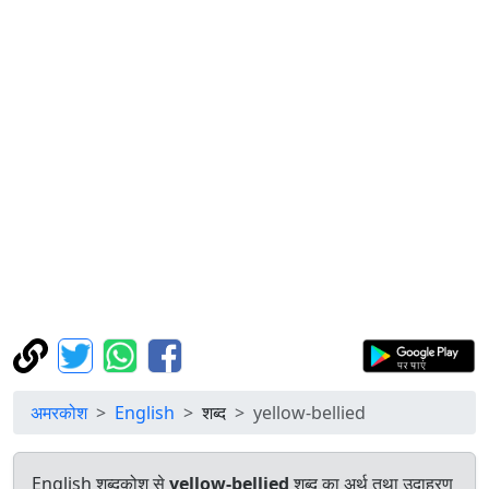
अमरकोश
English
शब्द
yellow-bellied
English शब्दकोश से
yellow-bellied
शब्द का अर्थ तथा उदाहरण