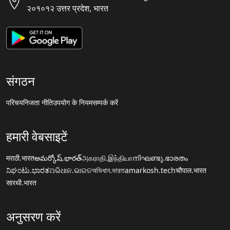
२०१०१२ उत्तर प्रदेश, भारत
संगठन
परिचय
निजता नीति
उपयोग के नियम
सम्पर्क करें
हमारी वेबसाइटें
मराठी.भारत
అమర్కోష్.భారత్
அகராதி.இந்தியா
നിഘണ്ടു.ഭാരതം
ನಿಘಂಟು.ಭಾರತ
ଅଭିଧାନ.ଭାରତ
অভিধান.ভারত
amarkosh.tech
चौपाल.भारत
सारथी.भारत
अनुसरण करें