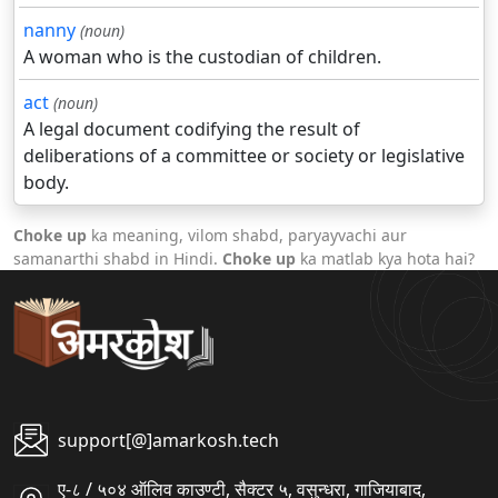
nanny
(noun)
A woman who is the custodian of children.
act
(noun)
A legal document codifying the result of
deliberations of a committee or society or legislative
body.
Choke up
ka meaning, vilom shabd, paryayvachi aur
samanarthi shabd in Hindi.
Choke up
ka matlab kya hota hai?
support[@]amarkosh.tech
ए-८ / ५०४ ऑलिव काउण्टी, सैक्टर ५, वसुन्धरा, गाजियाबाद,