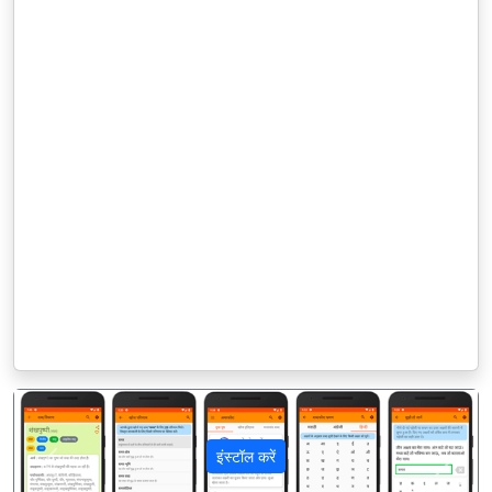
इंस्टॉल करें
पिछला
अगला