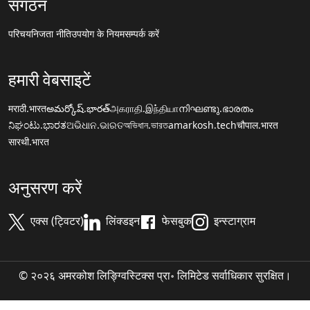
संगठन
परिचय
निजता नीति
उपयोग के नियम
सम्पर्क करें
हमारी वेबसाइटें
मराठी.भारत
అమర్కోష్.భారత్
அகராதி.இந்தியா
നിഘണ്ടു.ഭാരതം
ನಿಘಂಟು.ಭಾರತ
ଅଭିଧାନ.ଭାରତ
অভিধান.ভারত
amarkosh.tech
चौपाल.भारत
सारथी.भारत
अनुसरण करें
एक्स (ट्विटर)
लिंक्डइन
फेसबुक
इन्स्टाग्राम
© २०२६ अमरकोश लिङ्ग्विस्टिक्स प्रा॰ लिमिटेड सर्वाधिकार सुरक्षित।