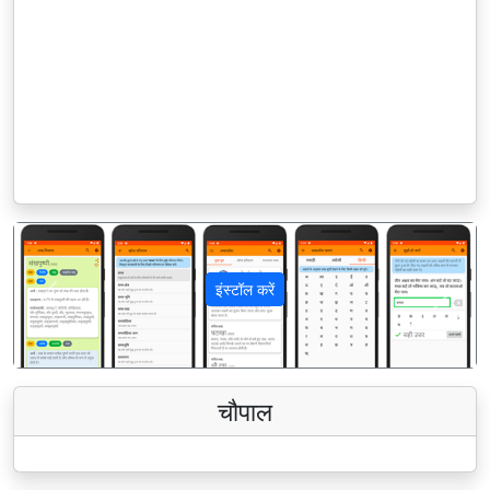
इंस्टॉल करें
पिछला
अगला
चौपाल