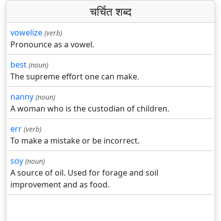
चर्चित शब्द
vowelize
(verb)
Pronounce as a vowel.
best
(noun)
The supreme effort one can make.
nanny
(noun)
A woman who is the custodian of children.
err
(verb)
To make a mistake or be incorrect.
soy
(noun)
A source of oil. Used for forage and soil
improvement and as food.