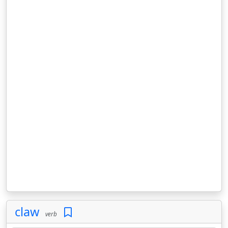
claw
verb