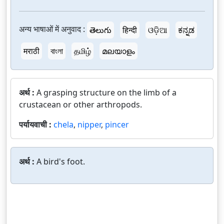
अन्य भाषाओं में अनुवाद :
తెలుగు
हिन्दी
ଓଡ଼ିଆ
ಕನ್ನಡ
मराठी
বাংলা
தமிழ்
മലയാളം
अर्थ :
A grasping structure on the limb of a
crustacean or other arthropods.
पर्यायवाची :
chela
,
nipper
,
pincer
अर्थ :
A bird's foot.