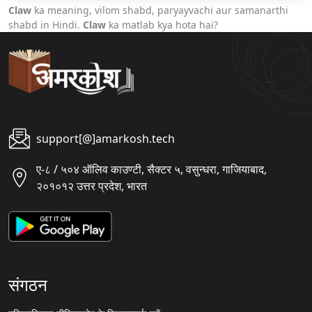
Claw
ka meaning, vilom shabd, paryayvachi aur samanarthi
shabd in Hindi.
Claw
ka matlab kya hota hai?
support[@]amarkosh.tech
ए-८ / ५०४ ऑलिव काउण्टी, सैक्टर ५, वसुन्धरा, गाजियाबाद,
२०१०१२ उत्तर प्रदेश, भारत
संगठन