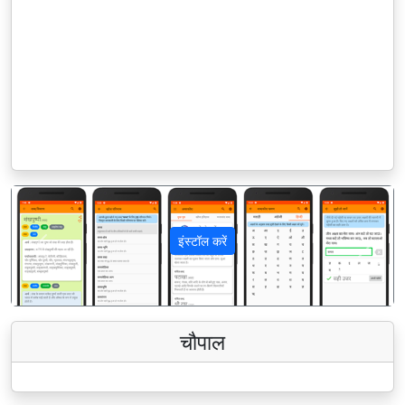
इंस्टॉल करें
पिछला
अगला
चौपाल