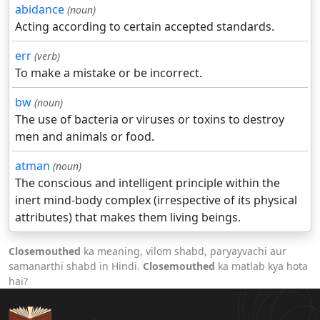
abidance
(noun)
Acting according to certain accepted standards.
err
(verb)
To make a mistake or be incorrect.
bw
(noun)
The use of bacteria or viruses or toxins to destroy
men and animals or food.
atman
(noun)
The conscious and intelligent principle within the
inert mind-body complex (irrespective of its physical
attributes) that makes them living beings.
Closemouthed
ka meaning, vilom shabd, paryayvachi aur
samanarthi shabd in Hindi.
Closemouthed
ka matlab kya hota
hai?