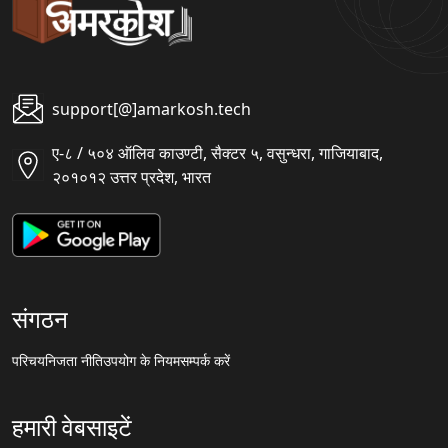
support[@]amarkosh.tech
ए-८ / ५०४ ऑलिव काउण्टी, सैक्टर ५, वसुन्धरा, गाजियाबाद,
२०१०१२ उत्तर प्रदेश, भारत
संगठन
परिचय
निजता नीति
उपयोग के नियम
सम्पर्क करें
हमारी वेबसाइटें