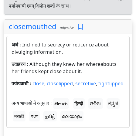
पर्यायवाची एवम् विलोम शब्दों के साथ।
closemouthed
adjective
अर्थ :
Inclined to secrecy or reticence about
divulging information.
उदाहरण :
Although they knew her whereabouts
her friends kept close about it.
पर्यायवाची :
close
,
closelipped
,
secretive
,
tightlipped
अन्य भाषाओं में अनुवाद :
తెలుగు
हिन्दी
ଓଡ଼ିଆ
ಕನ್ನಡ
मराठी
বাংলা
தமிழ்
മലയാളം