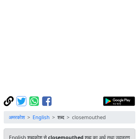
अमरकोश
English
शब्द
closemouthed
English शब्दकोश से
closemouthed
शब्द का अर्थ तथा उदाहरण