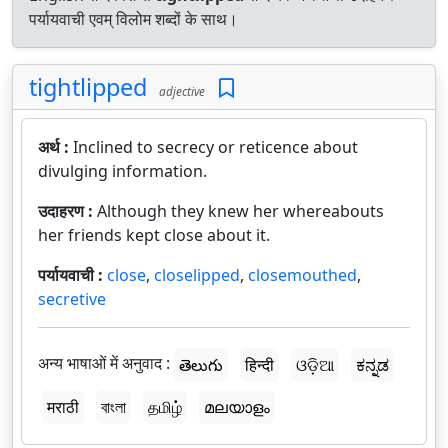
पर्यायवाची एवम् विलोम शब्दों के साथ।
tightlipped
adjective
अर्थ :
Inclined to secrecy or reticence about
divulging information.
उदाहरण :
Although they knew her whereabouts
her friends kept close about it.
पर्यायवाची :
close
,
closelipped
,
closemouthed
,
secretive
अन्य भाषाओं में अनुवाद :
తెలుగు
हिन्दी
ଓଡ଼ିଆ
ಕನ್ನಡ
मराठी
বাংলা
தமிழ்
മലയാളം