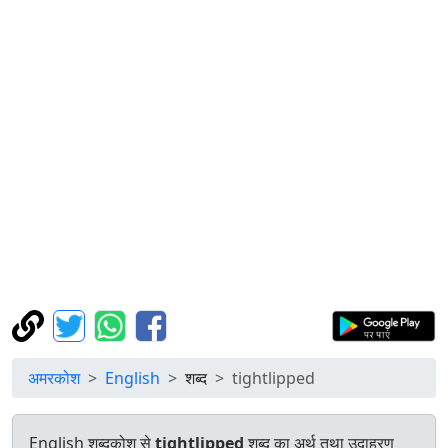
अमरकोश
English
शब्द
tightlipped
English शब्दकोश से
tightlipped
शब्द का अर्थ तथा उदाहरण