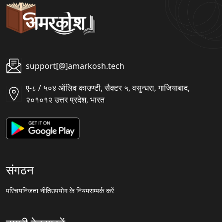
support[@]amarkosh.tech
ए-८ / ५०४ ऑलिव काउण्टी, सैक्टर ५, वसुन्धरा, गाजियाबाद,
२०१०१२ उत्तर प्रदेश, भारत
संगठन
परिचय
निजता नीति
उपयोग के नियम
सम्पर्क करें