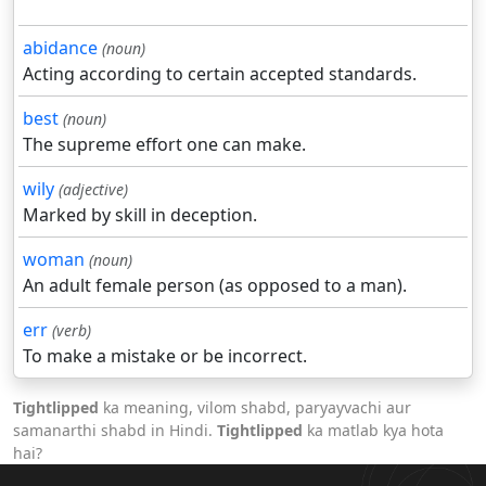
abidance
(noun)
Acting according to certain accepted standards.
best
(noun)
The supreme effort one can make.
wily
(adjective)
Marked by skill in deception.
woman
(noun)
An adult female person (as opposed to a man).
err
(verb)
To make a mistake or be incorrect.
Tightlipped
ka meaning, vilom shabd, paryayvachi aur
samanarthi shabd in Hindi.
Tightlipped
ka matlab kya hota
hai?