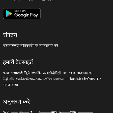
संगठन
परिचय
निजता नीति
उपयोग के नियम
सम्पर्क करें
हमारी वेबसाइटें
मराठी.भारत
అమర్కోష్.భారత్
அகராதி.இந்தியா
നിഘണ്ടു.ഭാരതം
ನಿಘಂಟು.ಭಾರತ
ଅଭିଧାନ.ଭାରତ
অভিধান.ভারত
amarkosh.tech
चौपाल.भारत
सारथी.भारत
अनुसरण करें