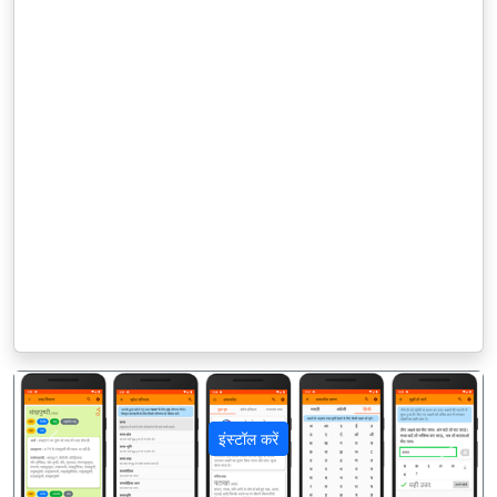
इंस्टॉल करें
पिछला
अगला