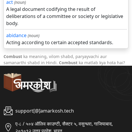
act
(noun)
A legal document codifying the result of
deliberations of a committee or society or legislative
body.
abidance
(noun)
Acting according to certain accepted standards.
Combust
ka meaning, vilom shabd, paryayvachi aur
samanarthi shabd in Hindi.
Combust
ka matlab kya hota hai?
support[@]amarkosh.tech
ए-८ / ५०४ ऑलिव काउण्टी, सैक्टर ५, वसुन्धरा, गाजियाबाद,
२०१०१२ उत्तर प्रदेश, भारत