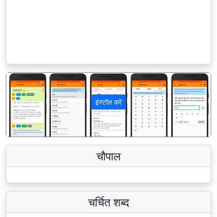
इंस्टॉल करें
पिछला
अगला
चौपाल
चर्चित शब्द