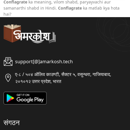
Conflagrate
ka meaning, vilom shabd, paryayvachi aur
samanarthi shabd in Hindi.
Conflagrate
ka matlab kya hota
hai?
support[@]amarkosh.tech
ए-८ / ५०४ ऑलिव काउण्टी, सैक्टर ५, वसुन्धरा, गाजियाबाद,
२०१०१२ उत्तर प्रदेश, भारत
संगठन