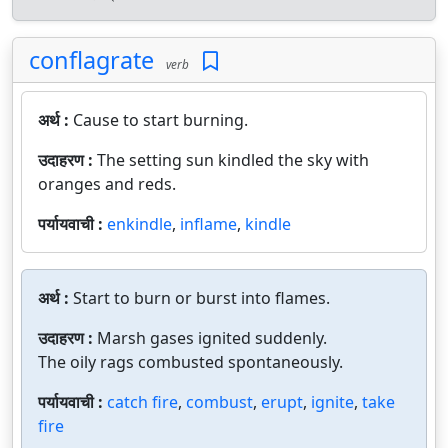
conflagrate
verb
अर्थ :
Cause to start burning.
उदाहरण :
The setting sun kindled the sky with
oranges and reds.
पर्यायवाची :
enkindle
,
inflame
,
kindle
अर्थ :
Start to burn or burst into flames.
उदाहरण :
Marsh gases ignited suddenly.
The oily rags combusted spontaneously.
पर्यायवाची :
catch fire
,
combust
,
erupt
,
ignite
,
take
fire