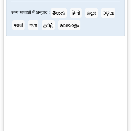
अन्य भाषाओं में अनुवाद :
తెలుగు
हिन्दी
ಕನ್ನಡ
ଓଡ଼ିଆ
मराठी
বাংলা
தமிழ்
മലയാളം