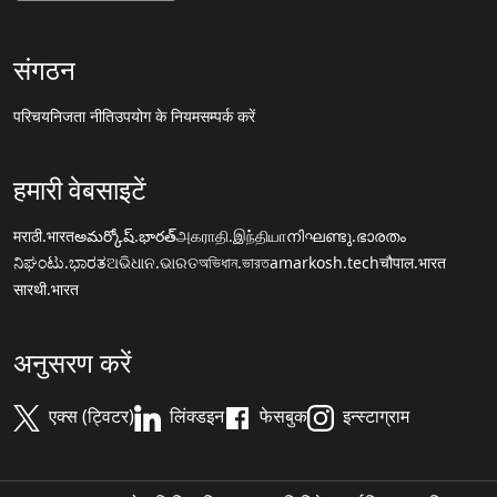
संगठन
परिचय
निजता नीति
उपयोग के नियम
सम्पर्क करें
हमारी वेबसाइटें
मराठी.भारत
అమర్కోష్.భారత్
அகராதி.இந்தியா
നിഘണ്ടു.ഭാരതം
ನಿಘಂಟು.ಭಾರತ
ଅଭିଧାନ.ଭାରତ
অভিধান.ভারত
amarkosh.tech
चौपाल.भारत
सारथी.भारत
अनुसरण करें
एक्स (ट्विटर)
लिंक्डइन
फेसबुक
इन्स्टाग्राम