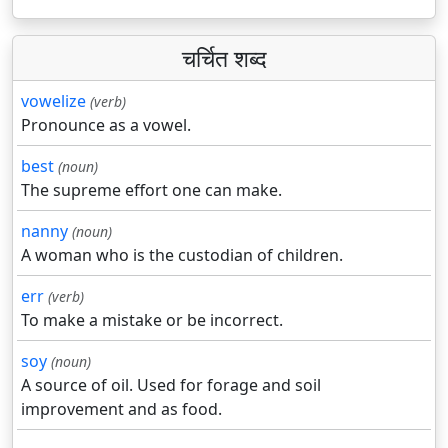
चर्चित शब्द
vowelize
(verb)
Pronounce as a vowel.
best
(noun)
The supreme effort one can make.
nanny
(noun)
A woman who is the custodian of children.
err
(verb)
To make a mistake or be incorrect.
soy
(noun)
A source of oil. Used for forage and soil
improvement and as food.