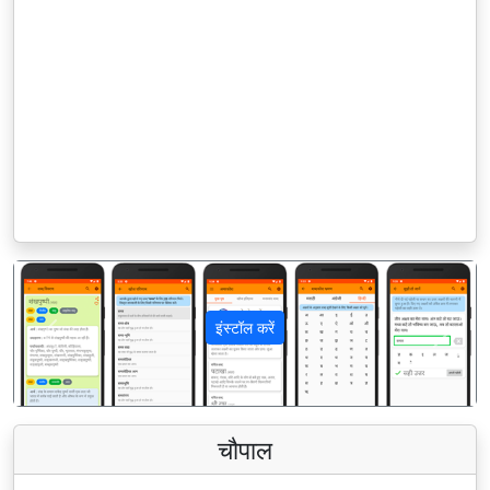
इंस्टॉल करें
पिछला
अगला
चौपाल