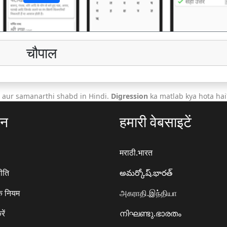
चौपाल
 aur samanarthi shabd in Hindi.
Digression
ka matlab kya hota hai
ठन
हमारी वेबसाइटें
मराठी.भारत
ीति
అమర్కోష్.భారత్
े नियम
அகராதி.இந்தியா
रें
നിഘണ്ടു.ഭാരതം