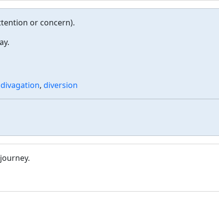
ttention or concern).
ay.
,
divagation
,
diversion
journey.