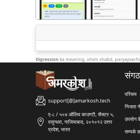
Digression
ka meaning, vilom shabd, paryayvachi
संग
परिचय
support[@]amarkosh.tech
निजता न
ए-८ / ५०४ ऑलिव काउण्टी, सैक्टर ५,
उपयोग क
वसुन्धरा, गाजियाबाद, २०१०१२ उत्तर
प्रदेश, भारत
सम्पर्क क