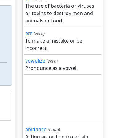
The use of bacteria or viruses
or toxins to destroy men and
animals or food.
err
(verb)
To make a mistake or be
incorrect.
vowelize
(verb)
Pronounce as a vowel.
abidance
(noun)
Acting according to certain