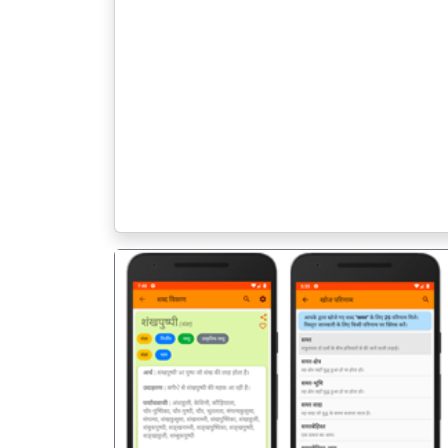
पिछला