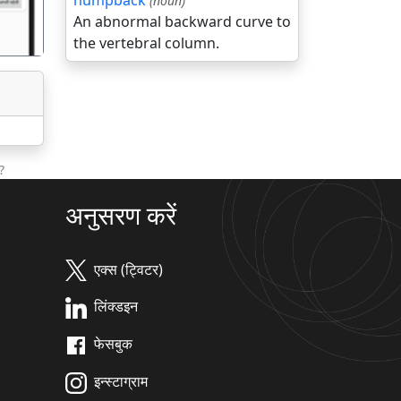
humpback
(noun)
An abnormal backward curve to
the vertebral column.
?
अनुसरण करें
एक्स (ट्विटर)
लिंक्डइन
फेसबुक
इन्स्टाग्राम