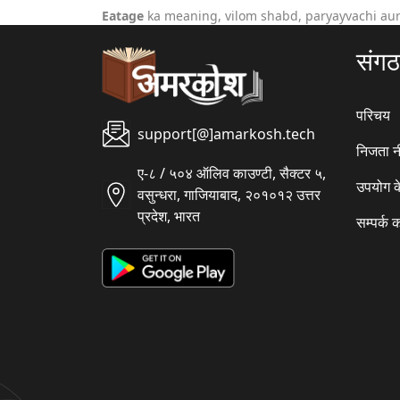
Eatage
ka meaning, vilom shabd, paryayvachi aur
संग
परिचय
support[@]amarkosh.tech
निजता न
ए-८ / ५०४ ऑलिव काउण्टी, सैक्टर ५,
उपयोग क
वसुन्धरा, गाजियाबाद, २०१०१२ उत्तर
प्रदेश, भारत
सम्पर्क क