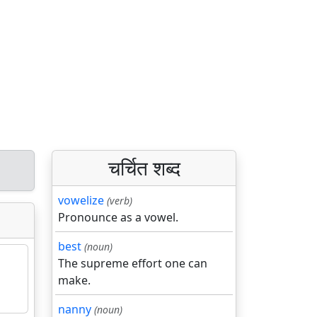
चर्चित शब्द
vowelize
(verb)
Pronounce as a vowel.
best
(noun)
The supreme effort one can
make.
nanny
(noun)