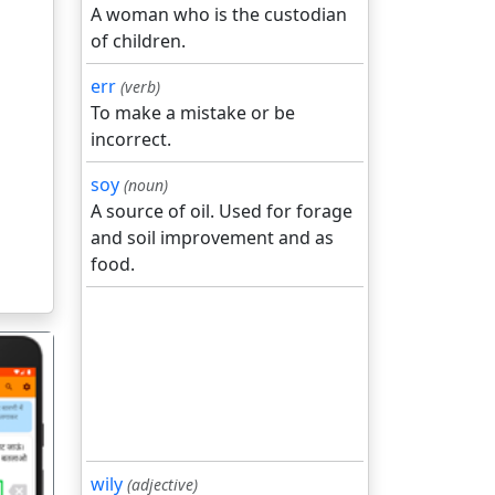
A woman who is the custodian
of children.
err
(verb)
To make a mistake or be
incorrect.
soy
(noun)
A source of oil. Used for forage
and soil improvement and as
food.
wily
(adjective)
गला