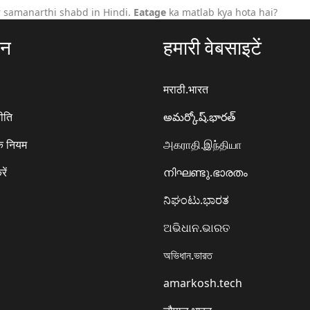
 samanarthi shabd in Hindi.
Eatage
ka matlab kya hota hai?
ठन
हमारी वेबसाइटें
मराठी.भारत
ीति
అమర్కోష్.భారత్
े नियम
அகராதி.இந்தியா
रें
നിഘണ്ടു.ഭാരതം
ನಿಘಂಟು.ಭಾರತ
ଅଭିଧାନ.ଭାରତ
অভিধান.ভারত
amarkosh.tech