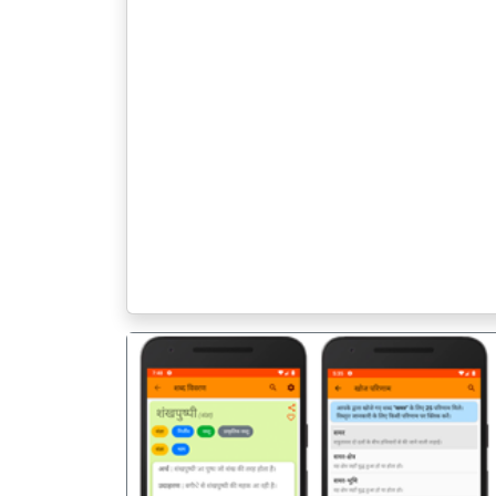
पिछला