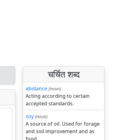
चर्चित शब्द
abidance
(noun)
Acting according to certain
accepted standards.
soy
(noun)
A source of oil. Used for forage
and soil improvement and as
food.