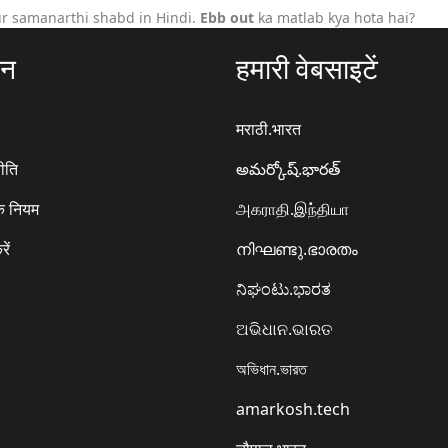
r samanarthi shabd in Hindi.
Ebb out
ka matlab kya hota hai?
ठन
हमारी वेबसाइटें
मराठी.भारत
ीति
అమర్కోష్.భారత్
े नियम
அகராதி.இந்தியா
रें
നിഘണ്ടു.ഭാരതം
ನಿಘಂಟು.ಭಾರತ
ଅଭିଧାନ.ଭାରତ
অভিধান.ভারত
amarkosh.tech