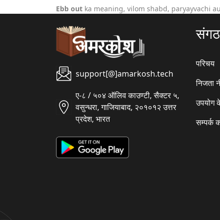
Ebb out
ka meaning, vilom shabd, paryayvachi au
संग
परिचय
support[@]amarkosh.tech
निजता न
ए-८ / ५०४ ऑलिव काउण्टी, सैक्टर ५,
उपयोग क
वसुन्धरा, गाजियाबाद, २०१०१२ उत्तर
प्रदेश, भारत
सम्पर्क क