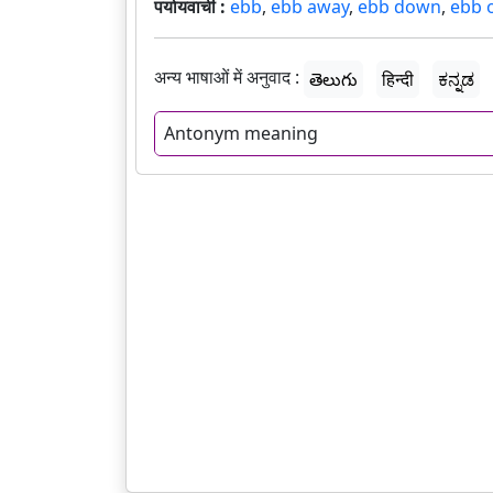
पर्यायवाची :
ebb
,
ebb away
,
ebb down
,
ebb o
अन्य भाषाओं में अनुवाद :
తెలుగు
हिन्दी
ಕನ್ನಡ
Antonym meaning