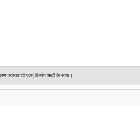
रण पर्यायवाची एवम् विलोम शब्दों के साथ।