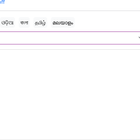
ff
ଓଡ଼ିଆ
বাংলা
தமிழ்
മലയാളം