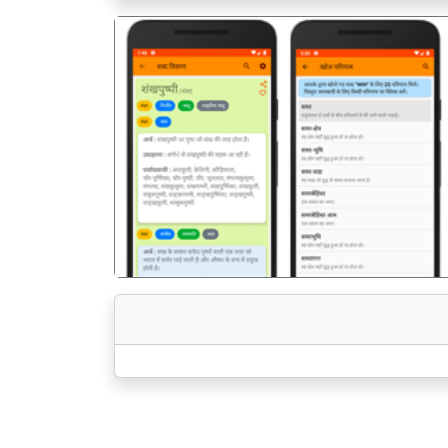
पिछला