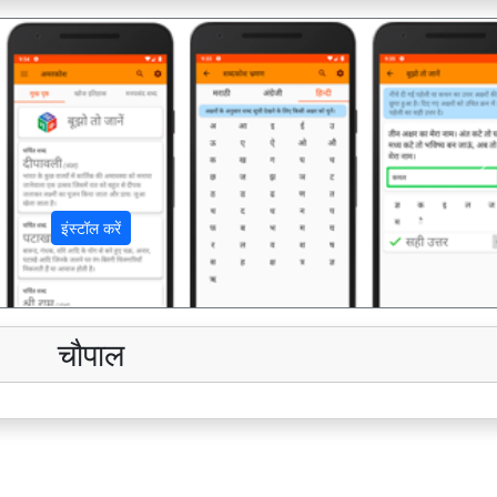
अ
इंस्टॉल करें
चौपाल