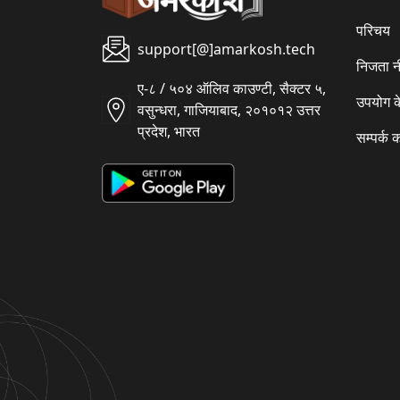
परिचय
support[@]amarkosh.tech
निजता न
ए-८ / ५०४ ऑलिव काउण्टी, सैक्टर ५,
उपयोग क
वसुन्धरा, गाजियाबाद, २०१०१२ उत्तर
प्रदेश, भारत
सम्पर्क क