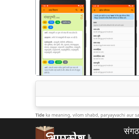
पिछला
Tide
ka meaning, vilom shabd, paryayvachi aur s
संग