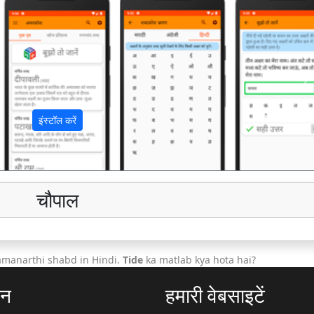
अ
इंस्टॉल करें
चौपाल
amanarthi shabd in Hindi.
Tide
ka matlab kya hota hai?
ठन
हमारी वेबसाइटें