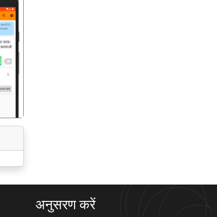
गला
अनुसरण करें