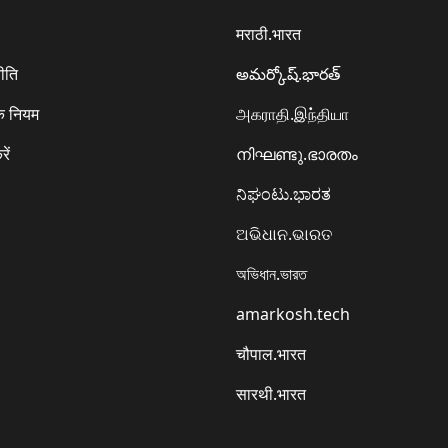
मराठी.भारत
ीति
అమర్కోష్.భారత్
े नियम
அகராதி.இந்தியா
रें
നിഘണ്ടു.ഭാരതം
ನಿಘಂಟು.ಭಾರತ
ଅଭିଧାନ.ଭାରତ
অভিধান.ভারত
amarkosh.tech
चौपाल.भारत
सारथी.भारत