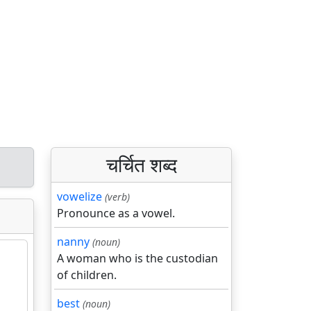
चर्चित शब्द
vowelize
(verb)
Pronounce as a vowel.
nanny
(noun)
A woman who is the custodian
of children.
best
(noun)