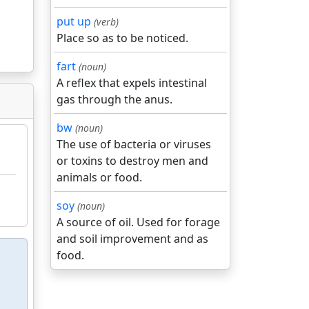
put up
(verb)
Place so as to be noticed.
fart
(noun)
A reflex that expels intestinal
gas through the anus.
bw
(noun)
The use of bacteria or viruses
or toxins to destroy men and
animals or food.
soy
(noun)
A source of oil. Used for forage
and soil improvement and as
food.