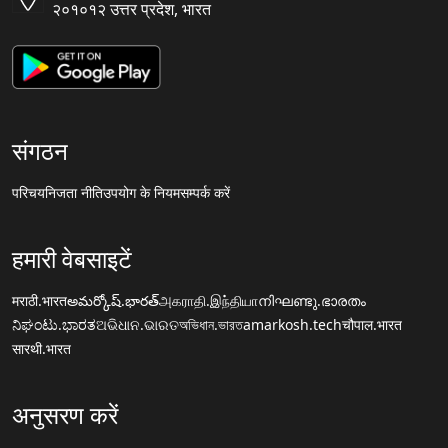
२०१०१२ उत्तर प्रदेश, भारत
संगठन
परिचय
निजता नीति
उपयोग के नियम
सम्पर्क करें
हमारी वेबसाइटें
मराठी.भारत
అమర్కోష్.భారత్
அகராதி.இந்தியா
നിഘണ്ടു.ഭാരതം
ನಿಘಂಟು.ಭಾರತ
ଅଭିଧାନ.ଭାରତ
অভিধান.ভারত
amarkosh.tech
चौपाल.भारत
सारथी.भारत
अनुसरण करें