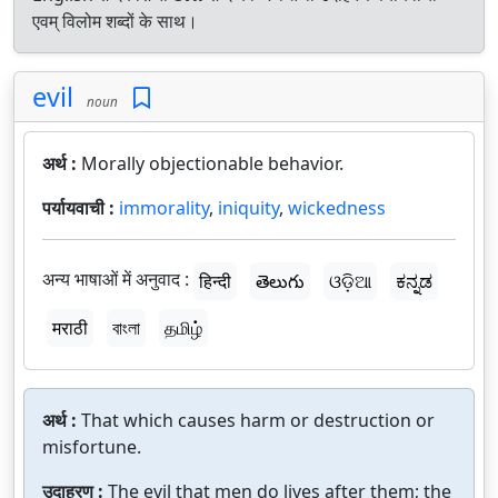
एवम् विलोम शब्दों के साथ।
evil
noun
अर्थ :
Morally objectionable behavior.
पर्यायवाची :
immorality
,
iniquity
,
wickedness
अन्य भाषाओं में अनुवाद :
हिन्दी
తెలుగు
ଓଡ଼ିଆ
ಕನ್ನಡ
मराठी
বাংলা
தமிழ்
अर्थ :
That which causes harm or destruction or
misfortune.
उदाहरण :
The evil that men do lives after them; the