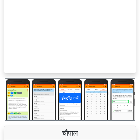
इंस्टॉल करें
पिछला
अगला
चौपाल