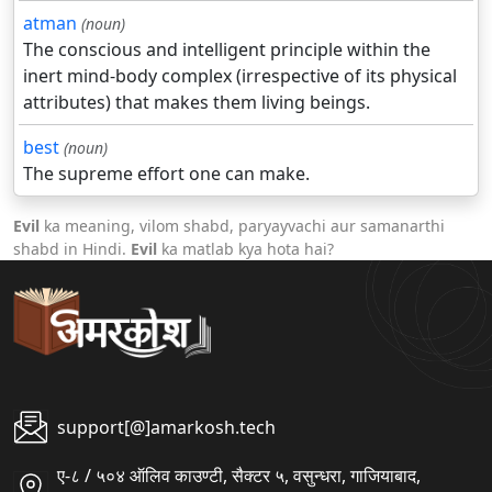
atman
(noun)
The conscious and intelligent principle within the
inert mind-body complex (irrespective of its physical
attributes) that makes them living beings.
best
(noun)
The supreme effort one can make.
Evil
ka meaning, vilom shabd, paryayvachi aur samanarthi
shabd in Hindi.
Evil
ka matlab kya hota hai?
support[@]amarkosh.tech
ए-८ / ५०४ ऑलिव काउण्टी, सैक्टर ५, वसुन्धरा, गाजियाबाद,