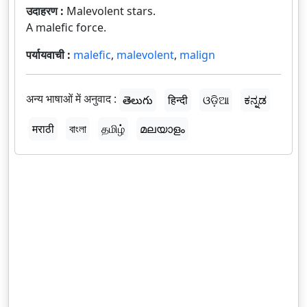
उदाहरण :
Malevolent stars.
A malefic force.
पर्यायवाची :
malefic
,
malevolent
,
malign
अन्य भाषाओं में अनुवाद :
తెలుగు
हिन्दी
ଓଡ଼ିଆ
ಕನ್ನಡ
मराठी
বাংলা
தமிழ்
മലയാളം