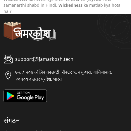
samanarthi shabd in Hindi.
Wickedness
ka matlab kya hota
hai?
support[@]amarkosh.tech
ए-८ / ५०४ ऑलिव काउण्टी, सैक्टर ५, वसुन्धरा, गाजियाबाद,
२०१०१२ उत्तर प्रदेश, भारत
संगठन