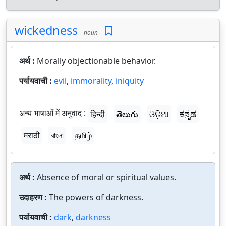
wickedness
noun
अर्थ :
Morally objectionable behavior.
पर्यायवाची :
evil
,
immorality
,
iniquity
अन्य भाषाओं में अनुवाद :
हिन्दी
తెలుగు
ଓଡ଼ିଆ
ಕನ್ನಡ
मराठी
বাংলা
தமிழ்
अर्थ :
Absence of moral or spiritual values.
उदाहरण :
The powers of darkness.
पर्यायवाची :
dark
,
darkness