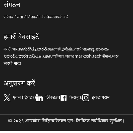
संगठन
परिचय
निजता नीति
उपयोग के नियम
सम्पर्क करें
हमारी वेबसाइटें
मराठी.भारत
అమర్కోష్.భారత్
அகராதி.இந்தியா
നിഘണ്ടു.ഭാരതം
ನಿಘಂಟು.ಭಾರತ
ଅଭିଧାନ.ଭାରତ
অভিধান.ভারত
amarkosh.tech
चौपाल.भारत
सारथी.भारत
अनुसरण करें
एक्स (ट्विटर)
लिंक्डइन
फेसबुक
इन्स्टाग्राम
© २०२६ अमरकोश लिङ्ग्विस्टिक्स प्रा॰ लिमिटेड सर्वाधिकार सुरक्षित।