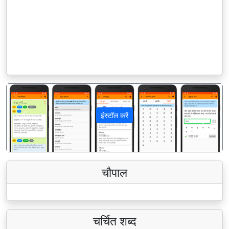
इंस्टॉल करें
पिछला
अगला
चौपाल
चर्चित शब्द