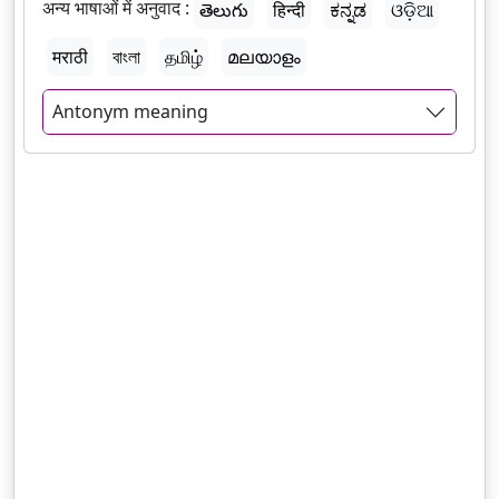
अन्य भाषाओं में अनुवाद :
తెలుగు
हिन्दी
ಕನ್ನಡ
ଓଡ଼ିଆ
मराठी
বাংলা
தமிழ்
മലയാളം
Antonym meaning