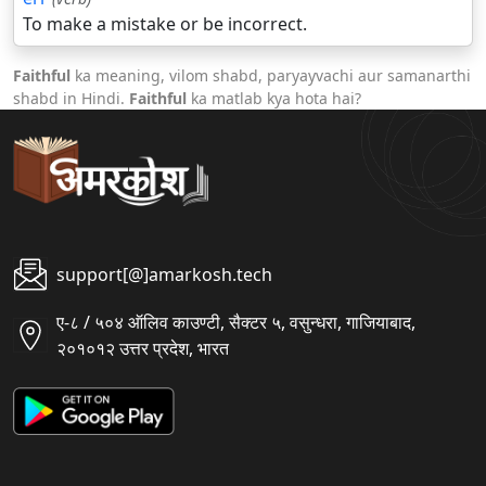
To make a mistake or be incorrect.
Faithful
ka meaning, vilom shabd, paryayvachi aur samanarthi
shabd in Hindi.
Faithful
ka matlab kya hota hai?
support[@]amarkosh.tech
ए-८ / ५०४ ऑलिव काउण्टी, सैक्टर ५, वसुन्धरा, गाजियाबाद,
२०१०१२ उत्तर प्रदेश, भारत