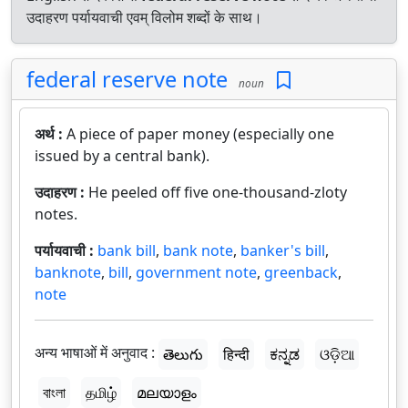
उदाहरण पर्यायवाची एवम् विलोम शब्दों के साथ।
federal reserve note
noun
अर्थ :
A piece of paper money (especially one
issued by a central bank).
उदाहरण :
He peeled off five one-thousand-zloty
notes.
पर्यायवाची :
bank bill
,
bank note
,
banker's bill
,
banknote
,
bill
,
government note
,
greenback
,
note
अन्य भाषाओं में अनुवाद :
తెలుగు
हिन्दी
ಕನ್ನಡ
ଓଡ଼ିଆ
বাংলা
தமிழ்
മലയാളം