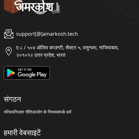
support[@]amarkosh.tech
ए-८ / ५०४ ऑलिव काउण्टी, सैक्टर ५, वसुन्धरा, गाजियाबाद,
२०१०१२ उत्तर प्रदेश, भारत
संगठन
परिचय
निजता नीति
उपयोग के नियम
सम्पर्क करें
हमारी वेबसाइटें