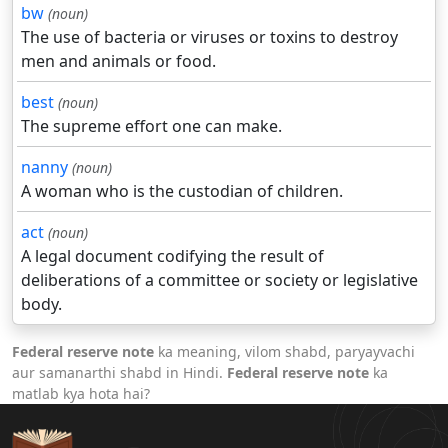
bw
(noun)
The use of bacteria or viruses or toxins to destroy
men and animals or food.
best
(noun)
The supreme effort one can make.
nanny
(noun)
A woman who is the custodian of children.
act
(noun)
A legal document codifying the result of
deliberations of a committee or society or legislative
body.
Federal reserve note
ka meaning, vilom shabd, paryayvachi
aur samanarthi shabd in Hindi.
Federal reserve note
ka
matlab kya hota hai?