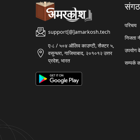
संग
परिचय
support[@]amarkosh.tech
निजता न
ए-८ / ५०४ ऑलिव काउण्टी, सैक्टर ५,
उपयोग क
वसुन्धरा, गाजियाबाद, २०१०१२ उत्तर
प्रदेश, भारत
सम्पर्क क