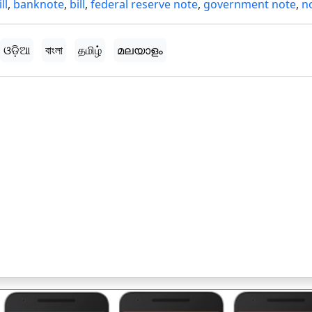
ll
,
banknote
,
bill
,
federal reserve note
,
government note
,
n
ଓଡ଼ିଆ
বাংলা
தமிழ்
മലയാളം