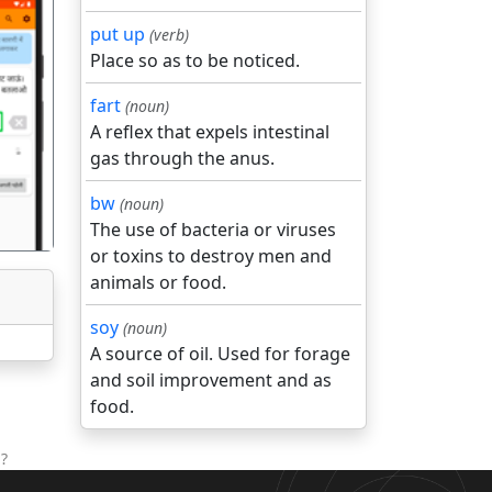
put up
(verb)
Place so as to be noticed.
fart
(noun)
गला
A reflex that expels intestinal
gas through the anus.
bw
(noun)
The use of bacteria or viruses
or toxins to destroy men and
animals or food.
soy
(noun)
A source of oil. Used for forage
and soil improvement and as
food.
?