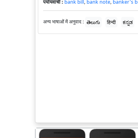
पर्यायवाची :
bank bill
,
bank note
,
banker's bi
अन्य भाषाओं में अनुवाद :
తెలుగు
हिन्दी
ಕನ್ನಡ