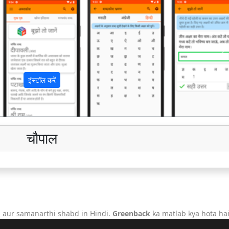
अ
इंस्टॉल करें
चौपाल
 aur samanarthi shabd in Hindi.
Greenback
ka matlab kya hota hai