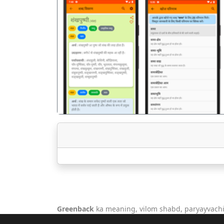
पिछला
Greenback
ka meaning, vilom shabd, paryayvachi