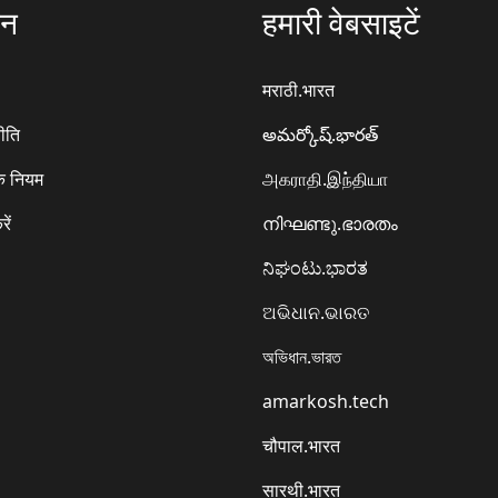
ठन
हमारी वेबसाइटें
मराठी.भारत
ीति
అమర్కోష్.భారత్
े नियम
அகராதி.இந்தியா
रें
നിഘണ്ടു.ഭാരതം
ನಿಘಂಟು.ಭಾರತ
ଅଭିଧାନ.ଭାରତ
অভিধান.ভারত
amarkosh.tech
चौपाल.भारत
सारथी.भारत