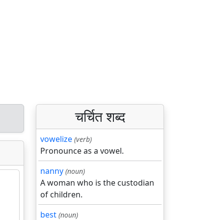
चर्चित शब्द
vowelize
(verb)
Pronounce as a vowel.
nanny
(noun)
A woman who is the custodian
of children.
best
(noun)