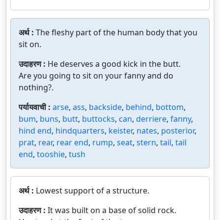
अर्थ :
The fleshy part of the human body that you
sit on.
उदाहरण :
He deserves a good kick in the butt.
Are you going to sit on your fanny and do
nothing?.
पर्यायवाची :
arse
,
ass
,
backside
,
behind
,
bottom
,
bum
,
buns
,
butt
,
buttocks
,
can
,
derriere
,
fanny
,
hind end
,
hindquarters
,
keister
,
nates
,
posterior
,
prat
,
rear
,
rear end
,
rump
,
seat
,
stern
,
tail
,
tail
end
,
tooshie
,
tush
अर्थ :
Lowest support of a structure.
उदाहरण :
It was built on a base of solid rock.