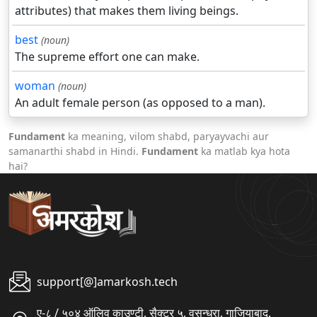
attributes) that makes them living beings.
best
(noun)
The supreme effort one can make.
woman
(noun)
An adult female person (as opposed to a man).
Fundament
ka meaning, vilom shabd, paryayvachi aur
samanarthi shabd in Hindi.
Fundament
ka matlab kya hota
hai?
support[@]amarkosh.tech
ए-८ / ५०४ ऑलिव काउण्टी, सैक्टर ५, वसुन्धरा, गाजियाबाद,