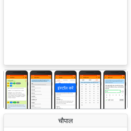
इंस्टॉल करें
पिछला
अगला
चौपाल