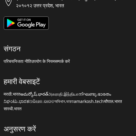
२०१०१२ उत्तर प्रदेश, भारत
संगठन
परिचय
निजता नीति
उपयोग के नियम
सम्पर्क करें
हमारी वेबसाइटें
मराठी.भारत
అమర్కోష్.భారత్
அகராதி.இந்தியா
നിഘണ്ടു.ഭാരതം
ನಿಘಂಟು.ಭಾರತ
ଅଭିଧାନ.ଭାରତ
অভিধান.ভারত
amarkosh.tech
चौपाल.भारत
सारथी.भारत
अनुसरण करें