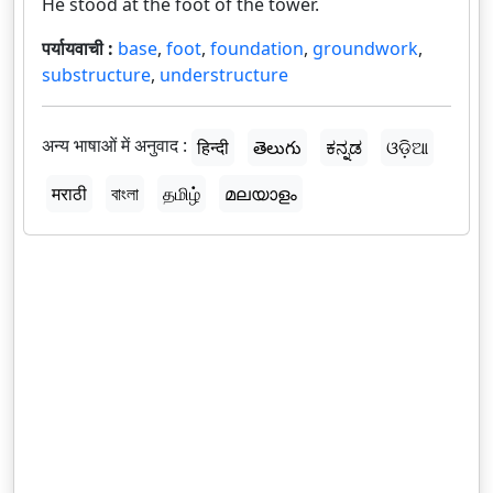
He stood at the foot of the tower.
पर्यायवाची :
base
,
foot
,
foundation
,
groundwork
,
substructure
,
understructure
अन्य भाषाओं में अनुवाद :
हिन्दी
తెలుగు
ಕನ್ನಡ
ଓଡ଼ିଆ
मराठी
বাংলা
தமிழ்
മലയാളം