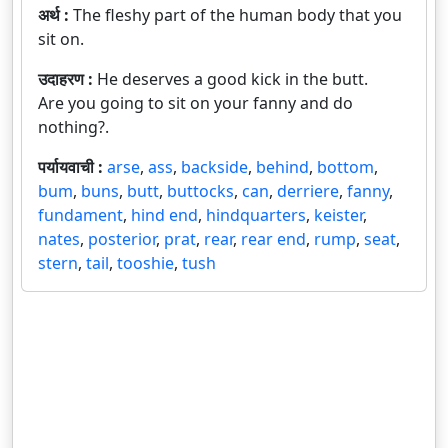
अर्थ :
The fleshy part of the human body that you
sit on.
उदाहरण :
He deserves a good kick in the butt.
Are you going to sit on your fanny and do
nothing?.
पर्यायवाची :
arse
,
ass
,
backside
,
behind
,
bottom
,
bum
,
buns
,
butt
,
buttocks
,
can
,
derriere
,
fanny
,
fundament
,
hind end
,
hindquarters
,
keister
,
nates
,
posterior
,
prat
,
rear
,
rear end
,
rump
,
seat
,
stern
,
tail
,
tooshie
,
tush