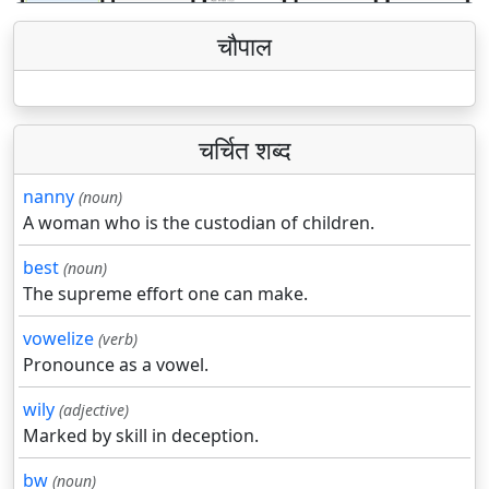
चौपाल
चर्चित शब्द
nanny
(noun)
A woman who is the custodian of children.
best
(noun)
The supreme effort one can make.
vowelize
(verb)
Pronounce as a vowel.
wily
(adjective)
Marked by skill in deception.
bw
(noun)