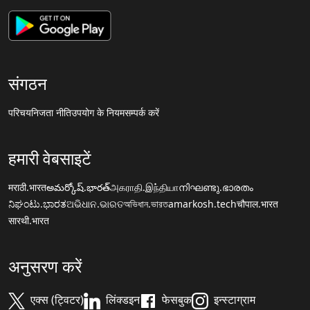
संगठन
परिचय
निजता नीति
उपयोग के नियम
सम्पर्क करें
हमारी वेबसाइटें
मराठी.भारत
అమర్కోష్.భారత్
அகராதி.இந்தியா
നിഘണ്ടു.ഭാരതം
ನಿಘಂಟು.ಭಾರತ
ଅଭିଧାନ.ଭାରତ
অভিধান.ভারত
amarkosh.tech
चौपाल.भारत
सारथी.भारत
अनुसरण करें
एक्स (ट्विटर)
लिंक्डइन
फेसबुक
इन्स्टाग्राम