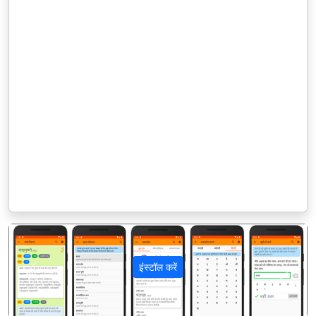
इंस्टॉल करें
पिछला
अगला