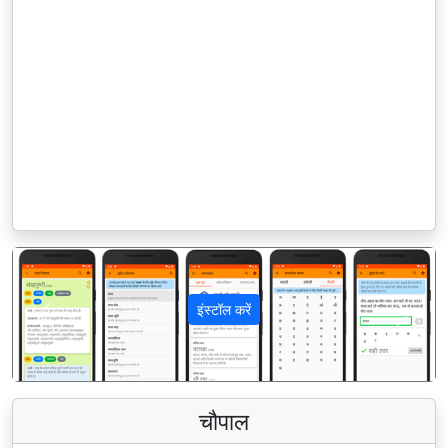
इंस्टॉल करें
पिछला
अगला
चौपाल