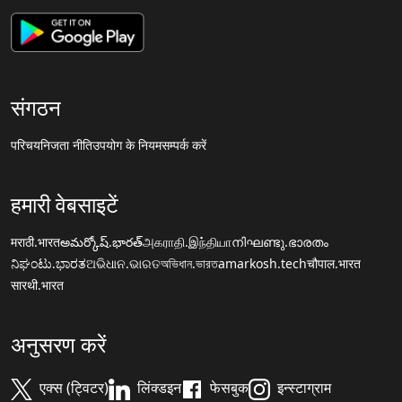
संगठन
परिचय
निजता नीति
उपयोग के नियम
सम्पर्क करें
हमारी वेबसाइटें
मराठी.भारत
అమర్కోష్.భారత్
அகராதி.இந்தியா
നിഘണ്ടു.ഭാരതം
ನಿಘಂಟು.ಭಾರತ
ଅଭିଧାନ.ଭାରତ
অভিধান.ভারত
amarkosh.tech
चौपाल.भारत
सारथी.भारत
अनुसरण करें
एक्स (ट्विटर)
लिंक्डइन
फेसबुक
इन्स्टाग्राम