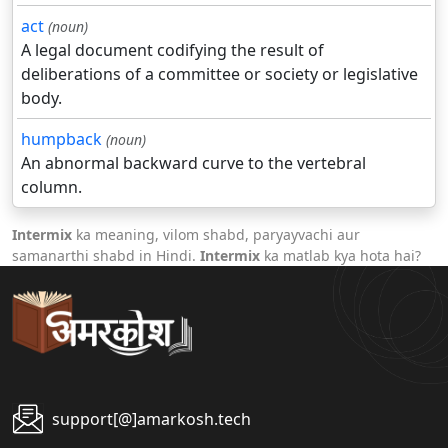
act
(noun)
A legal document codifying the result of
deliberations of a committee or society or legislative
body.
humpback
(noun)
An abnormal backward curve to the vertebral
column.
Intermix
ka meaning, vilom shabd, paryayvachi aur
samanarthi shabd in Hindi.
Intermix
ka matlab kya hota hai?
support[@]amarkosh.tech