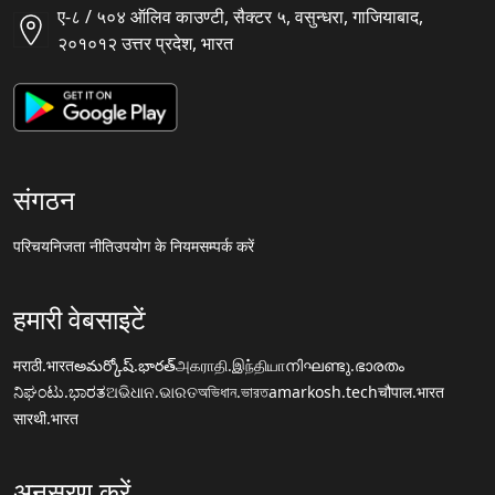
ए-८ / ५०४ ऑलिव काउण्टी, सैक्टर ५, वसुन्धरा, गाजियाबाद,
२०१०१२ उत्तर प्रदेश, भारत
संगठन
परिचय
निजता नीति
उपयोग के नियम
सम्पर्क करें
हमारी वेबसाइटें
मराठी.भारत
అమర్కోష్.భారత్
அகராதி.இந்தியா
നിഘണ്ടു.ഭാരതം
ನಿಘಂಟು.ಭಾರತ
ଅଭିଧାନ.ଭାରତ
অভিধান.ভারত
amarkosh.tech
चौपाल.भारत
सारथी.भारत
अनुसरण करें