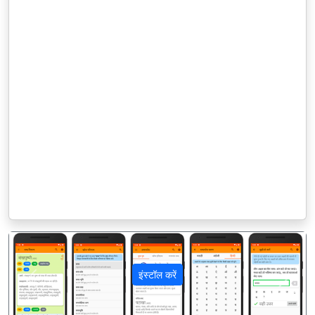
इंस्टॉल करें
पिछला
अगला