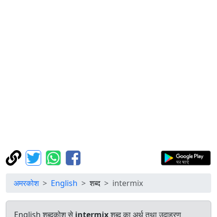
अमरकोश
English
शब्द
intermix
English शब्दकोश से
intermix
शब्द का अर्थ तथा उदाहरण