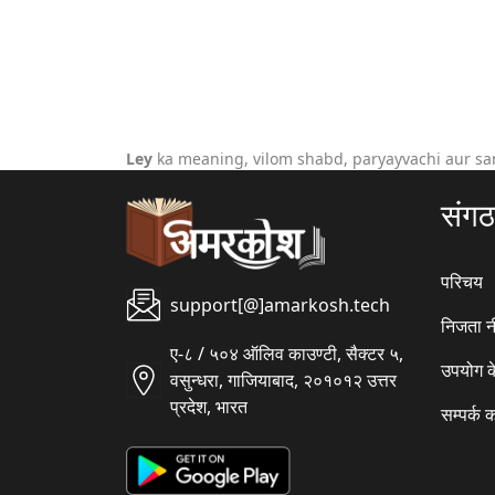
Ley
ka meaning, vilom shabd, paryayvachi aur sa
संग
परिचय
support[@]amarkosh.tech
निजता न
ए-८ / ५०४ ऑलिव काउण्टी, सैक्टर ५,
उपयोग क
वसुन्धरा, गाजियाबाद, २०१०१२ उत्तर
प्रदेश, भारत
सम्पर्क क