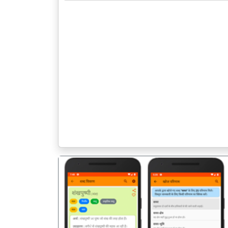
पिछला