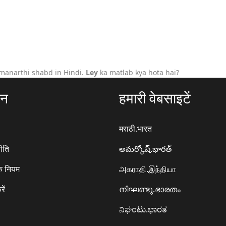
manarthi shabd in Hindi.
Ley
ka matlab kya hota hai?
ठन
हमारी वेबसाइटें
मराठी.भारत
ीति
అమర్కోష్.భారత్
े नियम
அகராதி.இந்தியா
रें
നിഘണ്ടു.ഭാരതം
ನಿಘಂಟು.ಭಾರತ