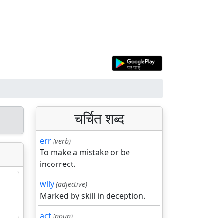
चर्चित शब्द
err
(verb)
To make a mistake or be
incorrect.
wily
(adjective)
Marked by skill in deception.
act
(noun)