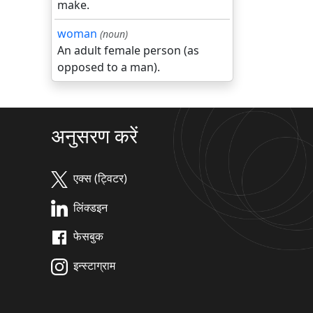
make.
woman
(noun)
An adult female person (as
opposed to a man).
अनुसरण करें
एक्स (ट्विटर)
लिंक्डइन
फेसबुक
इन्स्टाग्राम