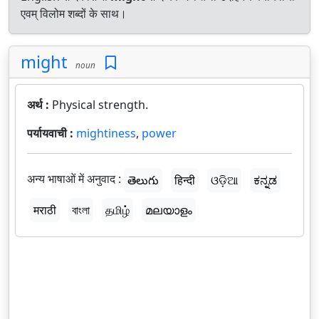
एवम् विलोम शब्दों के साथ।
might
noun
अर्थ :
Physical strength.
पर्यायवाची :
mightiness
,
power
अन्य भाषाओं में अनुवाद :
తెలుగు
हिन्दी
ଓଡ଼ିଆ
ಕನ್ನಡ
मराठी
বাংলা
தமிழ்
മലയാളം