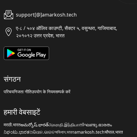
support[@]amarkosh.tech
ए-८ / ५०४ ऑलिव काउण्टी, सैक्टर ५, वसुन्धरा, गाजियाबाद,
२०१०१२ उत्तर प्रदेश, भारत
संगठन
परिचय
निजता नीति
उपयोग के नियम
सम्पर्क करें
हमारी वेबसाइटें
मराठी.भारत
అమర్కోష్.భారత్
அகராதி.இந்தியா
നിഘണ്ടു.ഭാരതം
ನಿಘಂಟು.ಭಾರತ
ଅଭିଧାନ.ଭାରତ
অভিধান.ভারত
amarkosh.tech
चौपाल.भारत