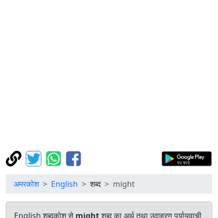
अमरकोश
English
शब्द
might
English शब्दकोश से
might
शब्द का अर्थ तथा उदाहरण पर्यायवाची