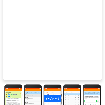
इंस्टॉल करें
पिछला
अगला