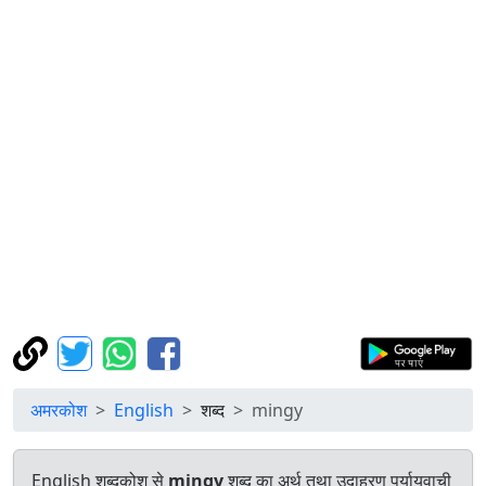
अमरकोश
English
शब्द
mingy
English शब्दकोश से
mingy
शब्द का अर्थ तथा उदाहरण पर्यायवाची