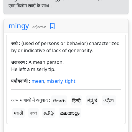
एवम् विलोम शब्दों के साथ।
mingy
adjective
अर्थ :
(used of persons or behavior) characterized
by or indicative of lack of generosity.
उदाहरण :
A mean person.
He left a miserly tip.
पर्यायवाची :
mean
,
miserly
,
tight
अन्य भाषाओं में अनुवाद :
తెలుగు
हिन्दी
ಕನ್ನಡ
ଓଡ଼ିଆ
मराठी
বাংলা
தமிழ்
മലയാളം