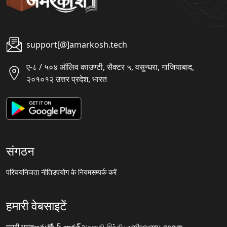
support[@]amarkosh.tech
ए-८ / ५०४ ऑलिव काउण्टी, सैक्टर ५, वसुन्धरा, गाजियाबाद,
२०१०१२ उत्तर प्रदेश, भारत
संगठन
परिचय
निजता नीति
उपयोग के नियम
सम्पर्क करें
हमारी वेबसाइटें
मराठी.भारत
అమర్కోష్.భారత్
அகராதி.இந்தியா
നിഘണ്ടു.ഭാരതം