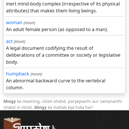
inert mind-body complex (irrespective of its physical
attributes) that makes them living beings.
woman
(noun)
An adult female person (as opposed to a man).
act
(noun)
A legal document codifying the result of
deliberations of a committee or society or legislative
body.
humpback
(noun)
An abnormal backward curve to the vertebral
column.
Mingy
ka meaning, vilom shabd, paryayvachi aur samanarthi
shabd in Hindi.
Mingy
ka matlab kya hota hai?