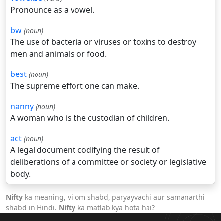
Pronounce as a vowel.
bw
(noun)
The use of bacteria or viruses or toxins to destroy
men and animals or food.
best
(noun)
The supreme effort one can make.
nanny
(noun)
A woman who is the custodian of children.
act
(noun)
A legal document codifying the result of
deliberations of a committee or society or legislative
body.
Nifty
ka meaning, vilom shabd, paryayvachi aur samanarthi
shabd in Hindi.
Nifty
ka matlab kya hota hai?