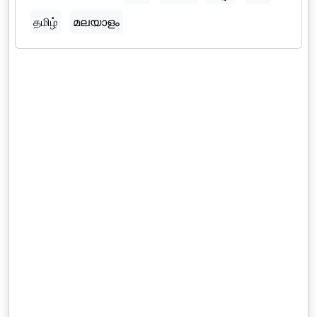
தமிழ்
മലയാളം