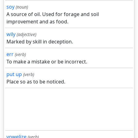
soy
(noun)
A source of oil. Used for forage and soil
improvement and as food.
wily
(adjective)
Marked by skill in deception.
err
(verb)
To make a mistake or be incorrect.
put up
(verb)
Place so as to be noticed.
vowelize
(verb)