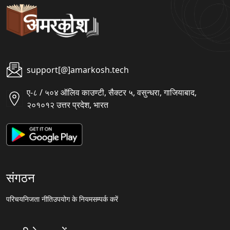
support[@]amarkosh.tech
ए-८ / ५०४ ऑलिव काउण्टी, सैक्टर ५, वसुन्धरा, गाजियाबाद,
२०१०१२ उत्तर प्रदेश, भारत
संगठन
परिचय
निजता नीति
उपयोग के नियम
सम्पर्क करें