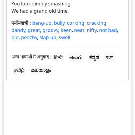
You look simply smashing.
We had a grand old time.
पर्यायवाची :
bang-up
,
bully
,
corking
,
cracking
,
dandy
,
great
,
groovy
,
keen
,
neat
,
nifty
,
not bad
,
old
,
peachy
,
slap-up
,
swell
अन्य भाषाओं में अनुवाद :
हिन्दी
తెలుగు
ಕನ್ನಡ
বাংলা
தமிழ்
മലയാളം