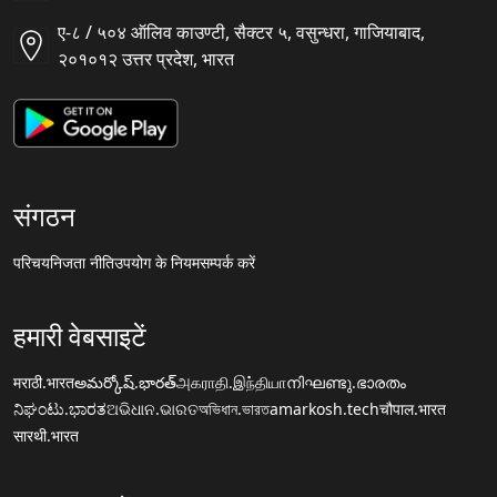
ए-८ / ५०४ ऑलिव काउण्टी, सैक्टर ५, वसुन्धरा, गाजियाबाद,
२०१०१२ उत्तर प्रदेश, भारत
संगठन
परिचय
निजता नीति
उपयोग के नियम
सम्पर्क करें
हमारी वेबसाइटें
मराठी.भारत
అమర్కోష్.భారత్
அகராதி.இந்தியா
നിഘണ്ടു.ഭാരതം
ನಿಘಂಟು.ಭಾರತ
ଅଭିଧାନ.ଭାରତ
অভিধান.ভারত
amarkosh.tech
चौपाल.भारत
सारथी.भारत