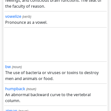
feelings, and conscious brain functions. The seat of
the faculty of reason.
vowelize
(verb)
Pronounce as a vowel.
bw
(noun)
The use of bacteria or viruses or toxins to destroy
men and animals or food.
humpback
(noun)
An abnormal backward curve to the vertebral
column.
atman
(noun)