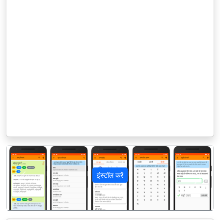
इंस्टॉल करें
पिछला
अगला