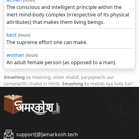
The conscious and intelligent principle within the
inert mind-body complex (irrespective of its physical
attributes) that makes them living beings.
best
(noun)
The supreme effort one can make.
woman
(noun)
An adult female person (as opposed to a man).
Smashing
ka meaning, vilom shabd, paryayvachi aur
samanarthi shabd in Hindi.
Smashing
ka matlab kya hota hai?
support[@]amarkosh.tech