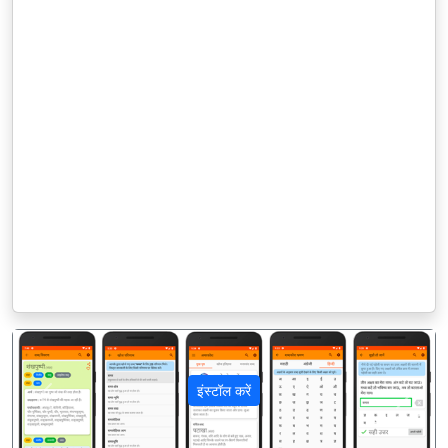
इंस्टॉल करें
पिछला
अगला