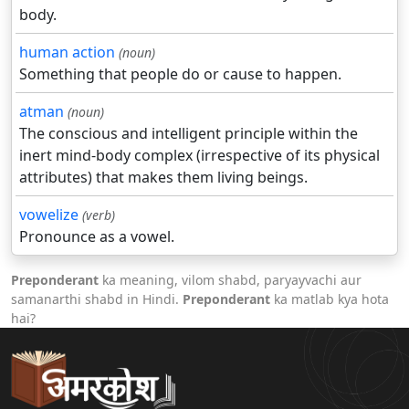
body.
human action
(noun)
Something that people do or cause to happen.
atman
(noun)
The conscious and intelligent principle within the
inert mind-body complex (irrespective of its physical
attributes) that makes them living beings.
vowelize
(verb)
Pronounce as a vowel.
Preponderant
ka meaning, vilom shabd, paryayvachi aur
samanarthi shabd in Hindi.
Preponderant
ka matlab kya hota
hai?