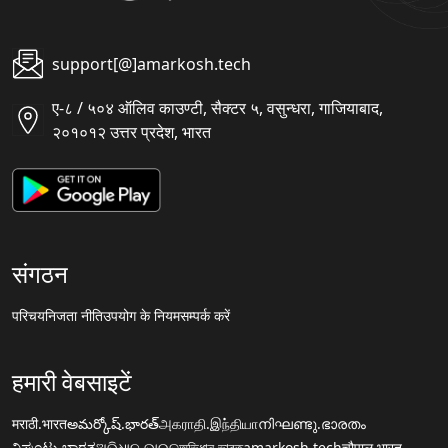
support[@]amarkosh.tech
ए-८ / ५०४ ऑलिव काउण्टी, सैक्टर ५, वसुन्धरा, गाजियाबाद,
२०१०१२ उत्तर प्रदेश, भारत
संगठन
परिचय
निजता नीति
उपयोग के नियम
सम्पर्क करें
हमारी वेबसाइटें
मराठी.भारत
అమర్కోష్.భారత్
அகராதி.இந்தியா
നിഘണ്ടു.ഭാരതം
ನಿಘಂಟು.ಭಾರತ
ଅଭିଧାନ.ଭାରତ
অভিধান.ভারত
amarkosh.tech
चौपाल.भारत