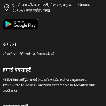
ए-८ / ५०४ ऑलिव काउण्टी, सैक्टर ५, वसुन्धरा, गाजियाबाद,
२०१०१२ उत्तर प्रदेश, भारत
संगठन
परिचय
निजता नीति
उपयोग के नियम
सम्पर्क करें
हमारी वेबसाइटें
मराठी.भारत
అమర్కోష్.భారత్
அகராதி.இந்தியா
നിഘണ്ടു.ഭാരതം
ನಿಘಂಟು.ಭಾರತ
ଅଭିଧାନ.ଭାରତ
অভিধান.ভারত
amarkosh.tech
चौपाल.भारत
सारथी.भारत