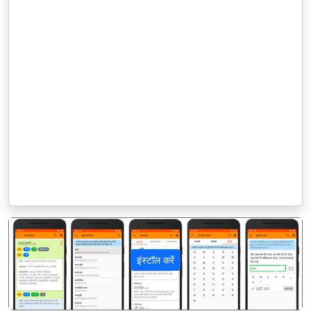
इंस्टॉल करें
पिछला
अगला