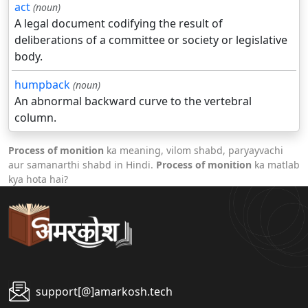
act
(noun)
A legal document codifying the result of
deliberations of a committee or society or legislative
body.
humpback
(noun)
An abnormal backward curve to the vertebral
column.
Process of monition
ka meaning, vilom shabd, paryayvachi
aur samanarthi shabd in Hindi.
Process of monition
ka matlab
kya hota hai?
support[@]amarkosh.tech