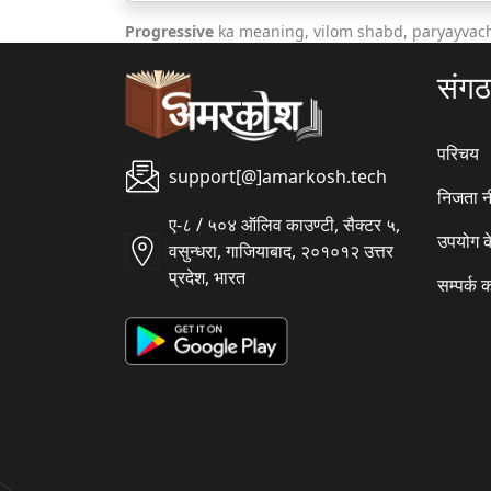
Progressive
ka meaning, vilom shabd, paryayvach
संग
परिचय
support[@]amarkosh.tech
निजता न
ए-८ / ५०४ ऑलिव काउण्टी, सैक्टर ५,
उपयोग क
वसुन्धरा, गाजियाबाद, २०१०१२ उत्तर
प्रदेश, भारत
सम्पर्क क