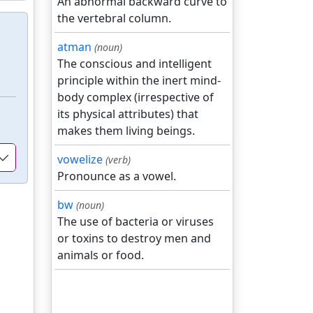
An abnormal backward curve to
the vertebral column.
atman
(noun)
The conscious and intelligent
principle within the inert mind-
body complex (irrespective of
its physical attributes) that
makes them living beings.
vowelize
(verb)
Pronounce as a vowel.
bw
(noun)
The use of bacteria or viruses
or toxins to destroy men and
animals or food.