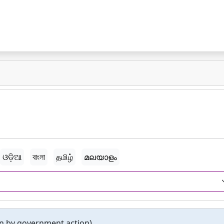
ଓଡ଼ିଆ
বাংলা
தமிழ்
മലയാളം
n by government action).