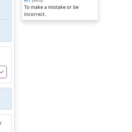
err
(verb)
To make a mistake or be
incorrect.
y