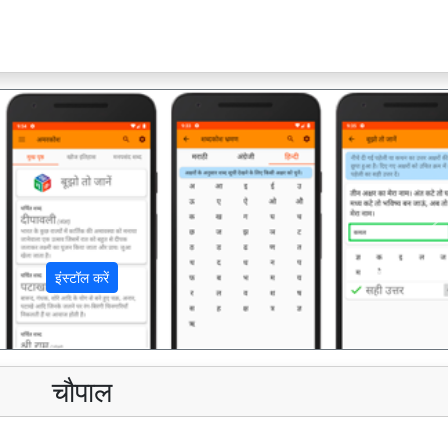
अ
इंस्टॉल करें
चौपाल