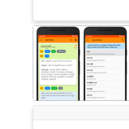
पिछला