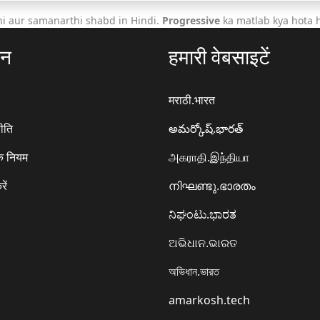
i aur samanarthi shabd in Hindi.
Progressive
ka matlab kya hota h
ठन
हमारी वेबसाइटें
मराठी.भारत
ीति
అమర్కోష్.భారత్
े नियम
அகராதி.இந்தியா
रें
നിഘണ്ടു.ഭാരതം
ನಿಘಂಟು.ಭಾರತ
ଅଭିଧାନ.ଭାରତ
অভিধান.ভারত
amarkosh.tech