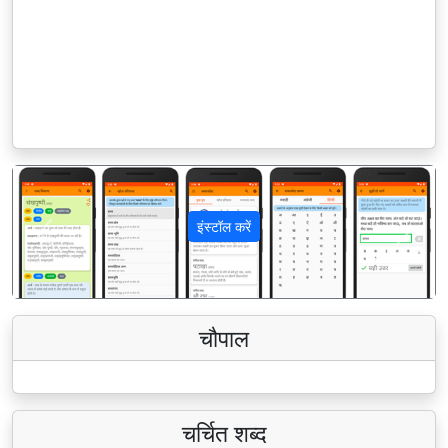
इंस्टॉल करें
पिछला
अगला
चौपाल
चर्चित शब्द