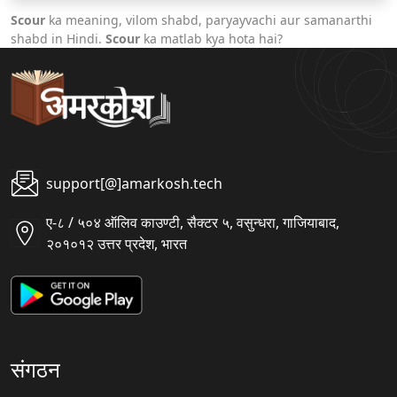
Scour
ka meaning, vilom shabd, paryayvachi aur samanarthi
shabd in Hindi.
Scour
ka matlab kya hota hai?
support[@]amarkosh.tech
ए-८ / ५०४ ऑलिव काउण्टी, सैक्टर ५, वसुन्धरा, गाजियाबाद,
२०१०१२ उत्तर प्रदेश, भारत
संगठन