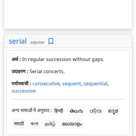
serial
adjective
अर्थ :
In regular succession without gaps.
उदाहरण :
Serial concerts.
पर्यायवाची :
consecutive
,
sequent
,
sequential
,
successive
अन्य भाषाओं में अनुवाद :
हिन्दी
తెలుగు
ଓଡ଼ିଆ
ಕನ್ನಡ
मराठी
বাংলা
தமிழ்
മലയാളം