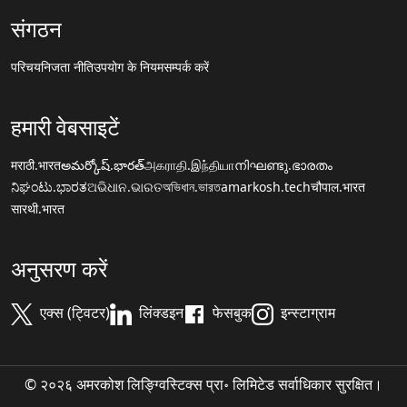
संगठन
परिचय
निजता नीति
उपयोग के नियम
सम्पर्क करें
हमारी वेबसाइटें
मराठी.भारत
అమర్కోష్.భారత్
அகராதி.இந்தியா
നിഘണ്ടു.ഭാരതം
ನಿಘಂಟು.ಭಾರತ
ଅଭିଧାନ.ଭାରତ
অভিধান.ভারত
amarkosh.tech
चौपाल.भारत
सारथी.भारत
अनुसरण करें
एक्स (ट्विटर)
लिंक्डइन
फेसबुक
इन्स्टाग्राम
© २०२६ अमरकोश लिङ्ग्विस्टिक्स प्रा॰ लिमिटेड सर्वाधिकार सुरक्षित।