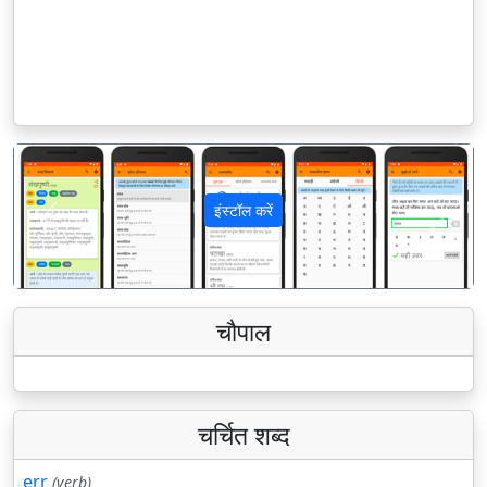
इंस्टॉल करें
पिछला
अगला
चौपाल
चर्चित शब्द
err
(verb)