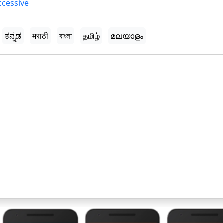
ccessive
ಕನ್ನಡ
मराठी
বাংলা
தமிழ்
മലയാളം