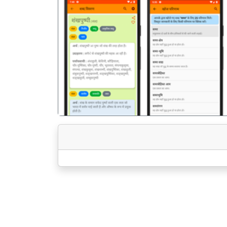
पिछला