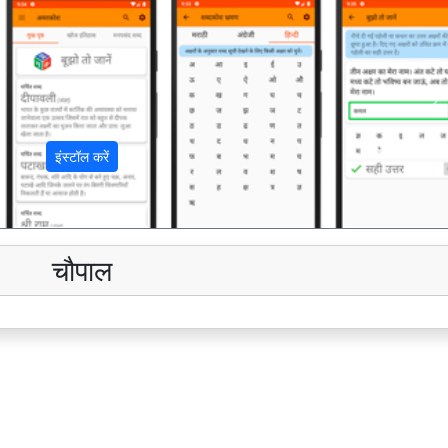
अ
इंस्टॉल करें
चौपाल