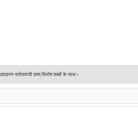
उदाहरण पर्यायवाची एवम् विलोम शब्दों के साथ।