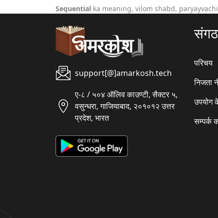
Sequential
ka meaning, vilom shabd, paryayvachi
संग
परिचय
support[@]amarkosh.tech
निजता न
ए-८ / ५०४ ऑलिव काउण्टी, सैक्टर ५,
उपयोग क
वसुन्धरा, गाजियाबाद, २०१०१२ उत्तर
प्रदेश, भारत
सम्पर्क क