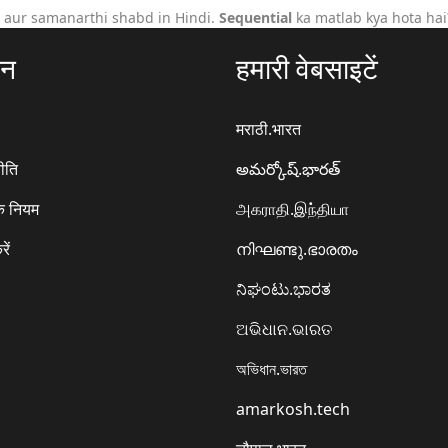
 aur samanarthi shabd in Hindi.
Sequential
ka matlab kya hota hai
ठन
हमारी वेबसाइटें
मराठी.भारत
ीति
అమర్కోష్.భారత్
े नियम
அகராதி.இந்தியா
रें
നിഘണ്ടു.ഭാരതം
ನಿಘಂಟು.ಭಾರತ
ଅଭିଧାନ.ଭାରତ
অভিধান.ভারত
amarkosh.tech