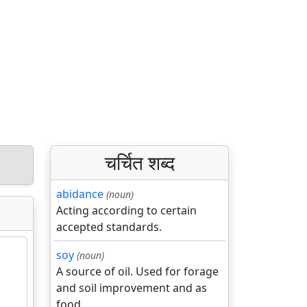
चर्चित शब्द
abidance
(noun)
Acting according to certain
accepted standards.
soy
(noun)
A source of oil. Used for forage
and soil improvement and as
food.