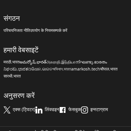
संगठन
परिचय
निजता नीति
उपयोग के नियम
सम्पर्क करें
हमारी वेबसाइटें
मराठी.भारत
అమర్కోష్.భారత్
அகராதி.இந்தியா
നിഘണ്ടു.ഭാരതം
ನಿಘಂಟು.ಭಾರತ
ଅଭିଧାନ.ଭାରତ
অভিধান.ভারত
amarkosh.tech
चौपाल.भारत
सारथी.भारत
अनुसरण करें
एक्स (ट्विटर)
लिंक्डइन
फेसबुक
इन्स्टाग्राम