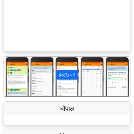
इंस्टॉल करें
पिछला
अगला
चौपाल