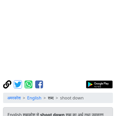
अमरकोश
English
शब्द
shoot down
English शब्दकोश से
shoot down
शब्द का अर्थ तथा उदाहरण